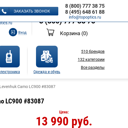
8 (800) 777 38 75
8 (495) 648 61 88
ЗАКАЗАТЬ ЗВОНОК
8 (495) 648 61 88
Ь ЗВОНОК
info@topoptics.ru
8 (800) 777 38 75
tics.ru
Вход
Корзина
(0)
510
брендов
132
категории
Все разделы
лектроника
Одежда и обувь
Levenhuk Camo LC900 #83087
mo LC900 #83087
Цена:
13 990 руб.