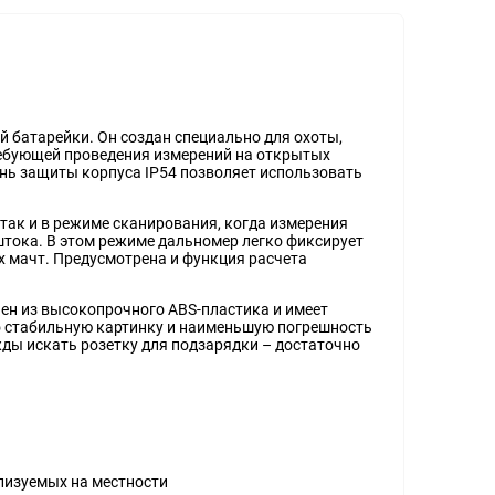
й батарейки. Он создан специально для охоты,
ребующей проведения измерений на открытых
нь защиты корпуса IP54 позволяет использовать
 так и в режиме сканирования, когда измерения
штока. В этом режиме дальномер легко фиксирует
х мачт. Предусмотрена и функция расчета
ен из высокопрочного ABS-пластика и имеет
о стабильную картинку и наименьшую погрешность
жды искать розетку для подзарядки – достаточно
лизуемых на местности