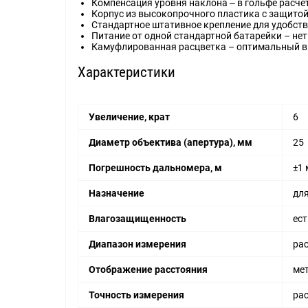
Компенсация уровня наклона ‒ в гольфе расче
Корпус из высокопрочного пластика с защитой
Стандартное штативное крепление для удобст
Питание от одной стандартной батарейки – не
Камуфлированная расцветка – оптимальный в
Характеристики
Увеличение, крат
6
Диаметр объектива (апертура), мм
25
Погрешность дальномера, м
±1 
Назначение
дл
Влагозащищенность
ест
Диапазон измерения
рас
Отображение расстояния
ме
Точность измерения
рас