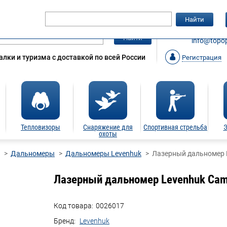
Гарантия
Статьи
Контакты
Найти
ЗАКАЗАТ
Найти
info@topop
лки и туризма с доставкой по всей России
Регистрация
Тепловизоры
Снаряжение для
Спортивная стрельба
Э
охоты
Дальномеры
Дальномеры Levenhuk
Лазерный дальномер 
Лазерный дальномер Levenhuk Ca
Код товара:
0026017
Бренд:
Levenhuk