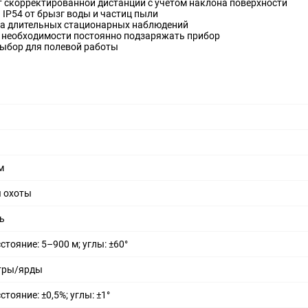
т скорректированной дистанции с учетом наклона поверхности
 IP54 от брызг воды и частиц пыли
ва длительных стационарных наблюдений
т необходимости постоянно подзаряжать прибор
ыбор для полевой работы
м
я охоты
ь
стояние: 5–900 м; углы: ±60°
тры/ярды
стояние: ±0,5%; углы: ±1°