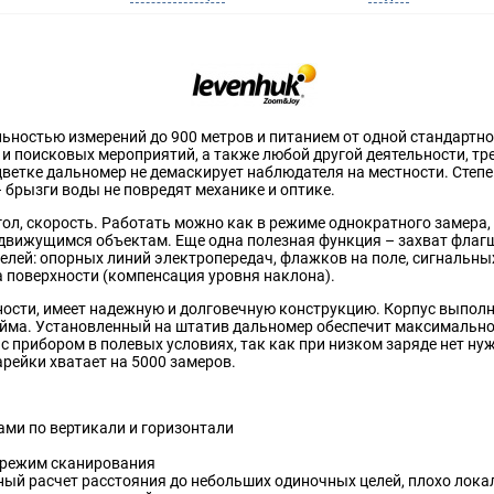
ьностью измерений до 900 метров и питанием от одной стандартно
 и поисковых мероприятий, а также любой другой деятельности, т
ветке дальномер не демаскирует наблюдателя на местности. Степе
 брызги воды не повредят механике и оптике.
гол, скорость. Работать можно как в режиме однократного замера,
 движущимся объектам. Еще одна полезная функция – захват флаг
елей: опорных линий электропередач, флажков на поле, сигнальны
 поверхности (компенсация уровня наклона).
ности, имеет надежную и долговечную конструкцию. Корпус выполн
юйма. Установленный на штатив дальномер обеспечит максимальн
с прибором в полевых условиях, так как при низком заряде нет ну
арейки хватает на 5000 замеров.
ами по вертикали и горизонтали
 режим сканирования
ый расчет расстояния до небольших одиночных целей, плохо лока