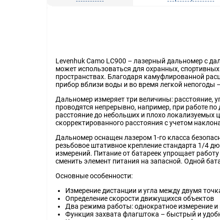
Levenhuk Camo LC900 – лазерный дальномер с дал
может использоваться для охранных, спортивных
пространствах. Благодаря камуфлированной расц
прибор вблизи воды и во время легкой непогоды –
Дальномер измеряет три величины: расстояние, у
проводятся непрерывно, например, при работе по
расстояние до небольших и плохо локализуемых ц
скорректированного расстояния с учетом наклона
Дальномер оснащен лазером 1-го класса безопас
резьбовое штативное крепление стандарта 1/4 д
измерений. Питание от батареек упрощает работу 
сменить элемент питания на запасной. Одной бат
Основные особенности:
Измерение дистанции и угла между двумя точк
Определение скорости движущихся объектов
Два режима работы: однократное измерение и
Функция захвата флагштока – быстрый и удобн