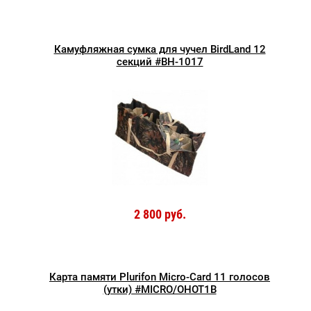
Камуфляжная сумка для чучел BirdLand 12
секций #BH-1017
2 800 руб.
Карта памяти Plurifon Micro-Card 11 голосов
(утки) #MICRO/OHOT1B