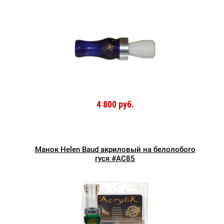
4 800 руб.
Манок Helen Baud акриловый на белолобого
гуся #AC85