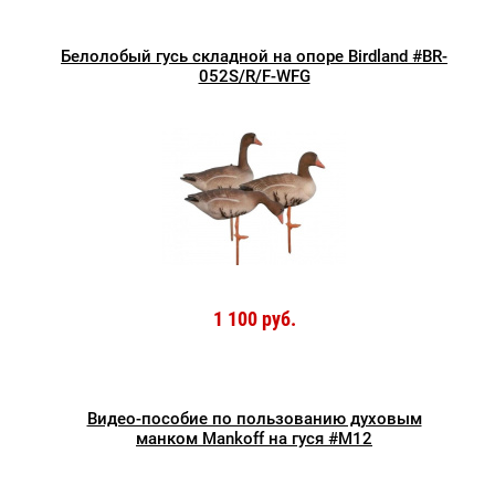
Белолобый гусь складной на опоре Birdland #BR-
052S/R/F-WFG
1 100 руб.
Видео-пособие по пользованию духовым
манком Mankoff на гуся #М12