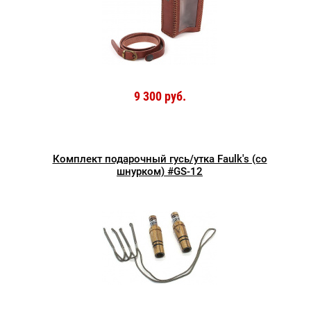
9 300 руб.
Комплект подарочный гусь/утка Faulk's (со
шнурком) #GS-12