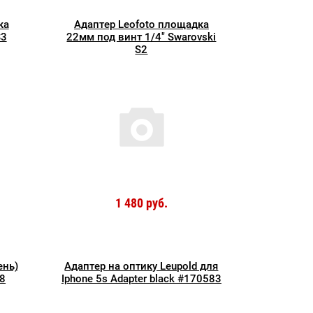
ка
Адаптер Leofoto площадка
S3
22мм под винт 1/4" Swarovski
S2
1 480 руб.
ень)
Адаптер на оптику Leupold для
38
Iphone 5s Adapter black #170583