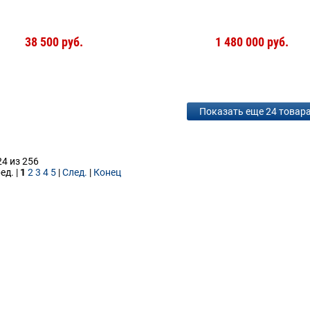
38 500 руб.
1 480 000 руб.
Показать еще 24 товар
24 из 256
ед. |
1
2
3
4
5
|
След.
|
Конец