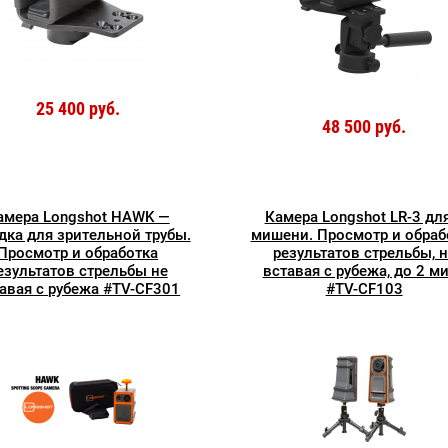
25 400 руб.
48 500 руб.
амера Longshot HAWK —
Камера Longshot LR-3 дл
дка для зрительной трубы.
мишени. Просмотр и обраб
Просмотр и обработка
результатов стрельбы, н
езультатов стрельбы не
вставая с рубежа, до 2 м
авая с рубежа #TV-CF301
#TV-CF103