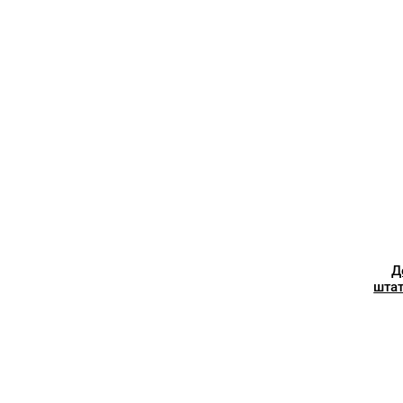
Д
штат