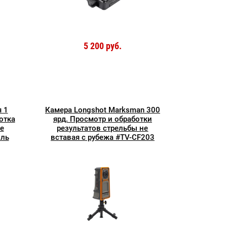
5 200 руб.
я 1
Камера Longshot Marksman 300
отка
ярд. Просмотр и обработки
е
результатов стрельбы не
иль
вставая с рубежа #TV-CF203