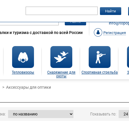
Гарантия
Статьи
Контакты
Найти
ЗАКАЗАТ
Найти
info@topop
лки и туризма с доставкой по всей России
Регистрация
Тепловизоры
Снаряжение для
Спортивная стрельба
Э
охоты
Аксессуары для оптики
вка:
Показывать по: