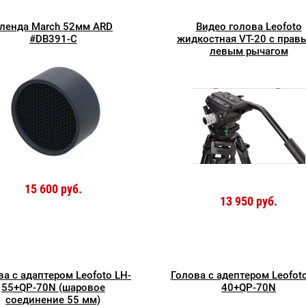
ленда March 52мм ARD
Видео голова Leofoto
#DB391-C
жидкостная VT-20 с прав
левым рычагом
15 600 руб.
13 950 руб.
ва с адаптером Leofoto LH-
Голова с адептером Leofot
55+QP-70N (шаровое
40+QP-70N
соединение 55 мм)