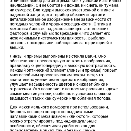
отличный выбор для экстремальных условий и активных
наблюдений. Он не боится ни дождя, ни снега, ни тумана,
ни сумерек. Благодаря высококачественной оптике и
надежной защите, этот прибор обеспечит яркое и
детализированное изображение вне зависимости от
погодных условий и уровня освещенности. Оптика и
механика бинокля надежно защищены от внешних
факторов и случайных повреждений, что делает его
незаменимым инструментом для охоты, рыбалки,
активных походов или наблюдения за территорией с
вышки.
Линзы и призмы выполнены из стекла BaK-4. Оно
обеспечивает превосходную четкость изображения,
правильную цветопередачу и высокую контрастность.
Каждый оптический элемент (линзы и призмы) покрыт
многослойным просветляющим покрытием, что
значительно увеличивает яркость изображения,
улучшает насыщенность цветов и снижает блики и
отражения. Это позволяет с легкостью различать даже
самые мелкие детали, особенно в условиях сложной
видимости, таких как сумерки или облачная погода.
Для максимального комфорта при использовании,
бинокль оснащен поворотно-выдвижными
наглазниками с механизмом «клик-стоп», которые
можно отрегулировать под индивидуальные
особенности, обеспечивая удобство как для
пользователей в очках, так и без них. Также