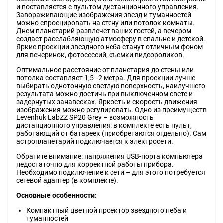
и поставляется с пультом дистанционного управления.
Завораживающие изображения звезд и туманностей
можно спроецировать на стену или потолок комнаты.
Днем планетарий развлечет ваших гостей, а вечером
создаст расслабляющую атмосферу в спальне и детской.
Яркие проекции звездного неба станут отличным фоном
для вечеринок, фотосессий, съемки видеороликов.
Оптимальное расстояние от планетария до стены или
потолка составляет 1,5–2 метра. Для проекции лучше
выбирать однотонную светлую поверхность, наилучшего
результата можно достичь при выключенном свете и
задернутых занавесках. Яркость и скорость движения
изображения можно регулировать. Одно из преимуществ
Levenhuk LabZZ SP20 Grey – возможность
дистанционного управления: в комплекте есть пульт,
работающий от батареек (приобретаются отдельно). Сам
астропланетарий подключается к электросети.
Обратите внимание: напряжения USB-порта компьютера
недостаточно для корректной работы прибора.
Необходимо подключение к сети – для этого потребуется
сетевой адаптер (в комплекте).
Основные особенности:
Компактный цветной проектор звездного неба и
туманностей