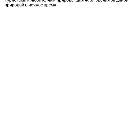
Туристами и любителями природы: для наблюдения за дикой
природой в ночное время.