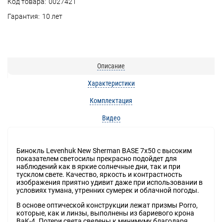
Код товара:
0027421
Гарантия:
10 лет
Описание
Характеристики
Комплектация
Видео
Бинокль Levenhuk New Sherman BASE 7x50 с высоким
показателем светосилы прекрасно подойдет для
наблюдений как в яркие солнечные дни, так и при
тусклом свете. Качество, яркость и контрастность
изображения приятно удивит даже при использовании в
условиях тумана, утренних сумерек и облачной погоды.
В основе оптической конструкции лежат призмы Porro,
которые, как и линзы, выполнены из бариевого крона
BaK-4. Потери света сведены к минимуму благодаря