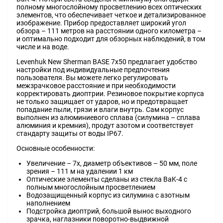
полному многослойному просветлению всех оптических
элементов, что обеспечивает четкое и детализированное
изображение. Прибор предоставляет широкий угол
обзора – 111 метров на расстоянии одного километра –
и оптимально подходит для обзорных наблюдений, в том
числе и на воде.
Levenhuk New Sherman BASE 7x50 предлагает удобство
настройки под индивидуальные предпочтения
пользователя. Вы можете легко регулировать
межзрачковое расстояние и при необходимости
корректировать диоптрии. Резиновое покрытие корпуса
не только защищает от ударов, но и предотвращает
попадание пыли, грязи и влаги внутрь. Сам корпус
выполнен из алюминиевого сплава (силумина – сплава
алюминия и кремния), продут азотом и соответствует
стандарту защиты от воды IP67.
Основные особенности:
Увеличение – 7x, диаметр объективов – 50 мм, поле
зрения – 111 м на удалении 1 км
Оптические элементы сделаны из стекла BaK-4 с
полным многослойным просветлением
Водозащищенный корпус из силумина с азотным
наполнением
Подстройка диоптрий, большой вынос выходного
зрачка, наглазники поворотно-выдвижной