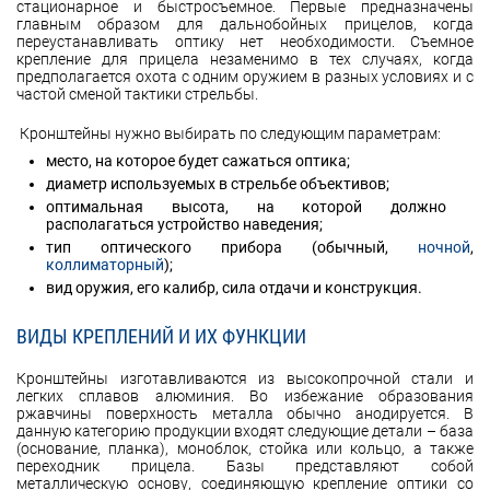
стационарное и быстросъемное. Первые предназначены
главным образом для дальнобойных прицелов, когда
переустанавливать оптику нет необходимости. Съемное
крепление для прицела незаменимо в тех случаях, когда
предполагается охота с одним оружием в разных условиях и с
частой сменой тактики стрельбы.
Кронштейны нужно выбирать по следующим параметрам:
место, на которое будет сажаться оптика;
диаметр используемых в стрельбе объективов;
оптимальная высота, на которой должно
располагаться устройство наведения;
тип оптического прибора (обычный,
ночной
,
коллиматорный
);
вид оружия, его калибр, сила отдачи и конструкция.
ВИДЫ КРЕПЛЕНИЙ И ИХ ФУНКЦИИ
Кронштейны изготавливаются из высокопрочной стали и
легких сплавов алюминия. Во избежание образования
ржавчины поверхность металла обычно анодируется. В
данную категорию продукции входят следующие детали – база
(основание, планка), моноблок, стойка или кольцо, а также
переходник прицела. Базы представляют собой
металлическую основу, соединяющую крепление оптики со