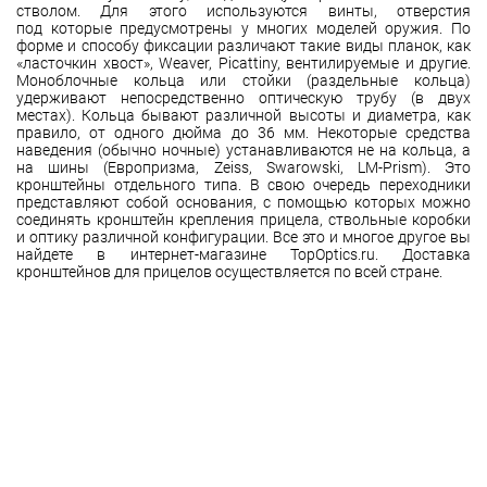
стволом. Для этого используются винты, отверстия
под которые предусмотрены у многих моделей оружия. По
форме и способу фиксации различают такие виды планок, как
«ласточкин хвост», Weaver, Picattiny, вентилируемые и другие.
Моноблочные кольца или стойки (раздельные кольца)
удерживают непосредственно оптическую трубу (в двух
местах). Кольца бывают различной высоты и диаметра, как
правило, от одного дюйма до 36 мм. Некоторые средства
наведения (обычно ночные) устанавливаются не на кольца, а
на шины (Европризма, Zeiss, Swarowski, LM-Prism). Это
кронштейны отдельного типа. В свою очередь переходники
представляют собой основания, с помощью которых можно
соединять кронштейн крепления прицела, ствольные коробки
и оптику различной конфигурации. Все это и многое другое вы
найдете в интернет-магазине TopOptics.ru. Доставка
кронштейнов для прицелов осуществляется по всей стране.