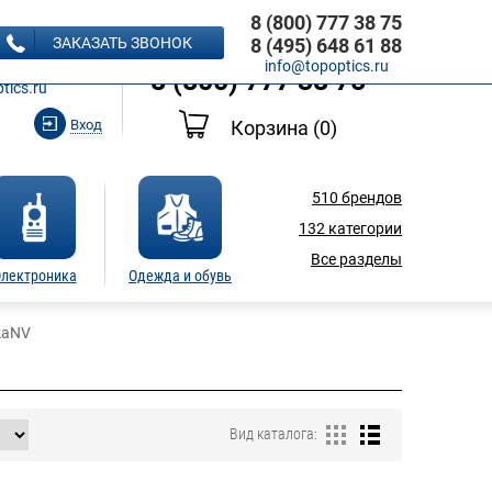
8 (800) 777 38 75
8 (495) 648 61 88
ЗАКАЗАТЬ ЗВОНОК
8 (495) 648 61 88
Ь ЗВОНОК
info@topoptics.ru
8 (800) 777 38 75
tics.ru
Вход
Корзина
(0)
510
брендов
132
категории
Все разделы
лектроника
Одежда и обувь
kaNV
Вид каталога: