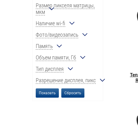
Размер пикселя матрицы,
мкм
Наличие wi-fi
Фото/видеозапись
Память
Объем памяти, Гб
Тип дисплея
Теп
Разрешение дисплея, пикс
R