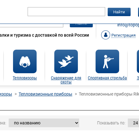
Гарантия
Статьи
Контакты
Найти
ЗАКАЗАТ
Найти
info@topop
лки и туризма с доставкой по всей России
Регистрация
Тепловизоры
Снаряжение для
Спортивная стрельба
Э
охоты
изоры
Тепловизионные приборы
Тепловизионные приборы Ri
вка:
Показывать по: