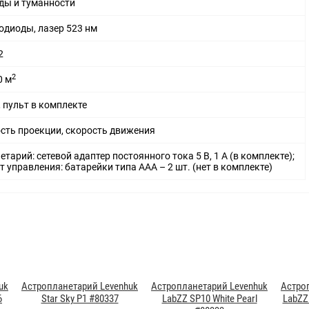
ды и туманности
одиоды, лазер 523 нм
2
2
0 м
, пульт в комплекте
сть проекции, скорость движения
етарий: сетевой адаптер постоянного тока 5 В, 1 А (в комплекте);
т управления: батарейки типа AАA – 2 шт. (нет в комплекте)
uk
Астропланетарий Levenhuk
Астропланетарий Levenhuk
Астро
6
Star Sky P1 #80337
LabZZ SP10 White Pearl
LabZZ 