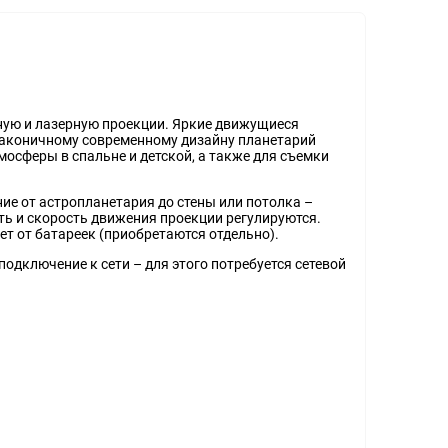
ную и лазерную проекции. Яркие движущиеся
лаконичному современному дизайну планетарий
сферы в спальне и детской, а также для съемки
ие от астропланетария до стены или потолка –
ть и скорость движения проекции регулируются.
ет от батареек (приобретаются отдельно).
дключение к сети – для этого потребуется сетевой