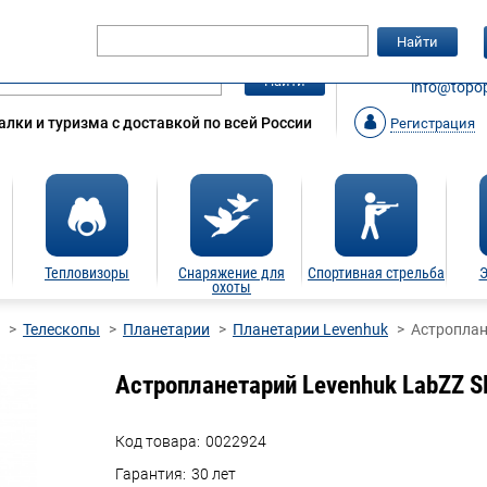
Гарантия
Статьи
Контакты
Найти
ЗАКАЗАТ
Найти
info@topop
лки и туризма с доставкой по всей России
Регистрация
Тепловизоры
Снаряжение для
Спортивная стрельба
Э
охоты
Телескопы
Планетарии
Планетарии Levenhuk
Астроплан
Астропланетарий Levenhuk LabZZ S
Код товара:
0022924
Гарантия:
30 лет