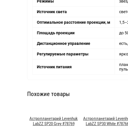
Режимы
звез
Источник света
свет
Оптимальное расстояние проекции, м
1,5–
Площадь проекции
до 5
Дистанционное управление
есть
Регулируемые параметры
ярко
план
Источник питания
пуль
Похожие товары
Астропланетарий Levenhuk
Астропланетарий Levenh
LabZZ SP20 Grey #78769
LabZZ SP30 White #7876