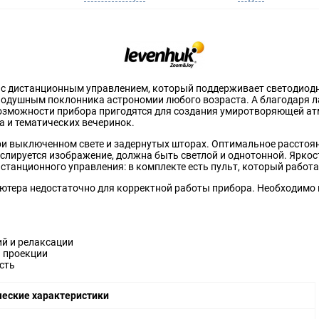
ий с дистанционным управлением, который поддерживает светодиод
внодушным поклонника астрономии любого возраста. А благодаря 
озможности прибора пригодятся для создания умиротворяющей атмо
а и тематических вечеринок.
ри выключенном свете и задернутых шторах. Оптимальное расстоян
нслируется изображение, должна быть светлой и однотонной. Яркос
танционного управления: в комплекте есть пульт, который работа
тера недостаточно для корректной работы прибора. Необходимо по
ий и релаксации
я проекции
сть
ческие характеристики