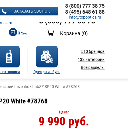
8 (800) 777 38 75
8 (495) 648 61 88
ЗАКАЗАТЬ ЗВОНОК
8 (495) 648 61 88
Ь ЗВОНОК
info@topoptics.ru
8 (800) 777 38 75
tics.ru
Вход
Корзина
(0)
510
брендов
132
категории
Все разделы
лектроника
Одежда и обувь
етарий Levenhuk LabZZ SP20 White #78768
P20 White #78768
Цена:
9 990 руб.