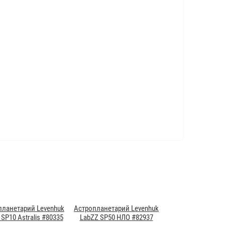
планетарий Levenhuk
Астропланетарий Levenhuk
SP10 Astralis #80335
LabZZ SP50 НЛО #82937