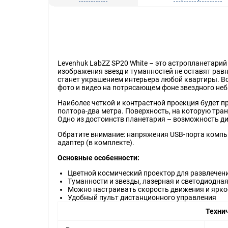
Levenhuk LabZZ SP20 White – это астропланетар
изображения звезд и туманностей не оставят ра
станет украшением интерьера любой квартиры. В
фото и видео на потрясающем фоне звездного неб
Наиболее четкой и контрастной проекция будет п
полтора-два метра. Поверхность, на которую тра
Одно из достоинств планетария – возможность дис
Обратите внимание: напряжения USB-порта компью
адаптер (в комплекте).
Основные особенности:
Цветной космический проектор для развлечен
Туманности и звезды, лазерная и светодиодна
Можно настраивать скорость движения и ярко
Удобный пульт дистанционного управления
Техни