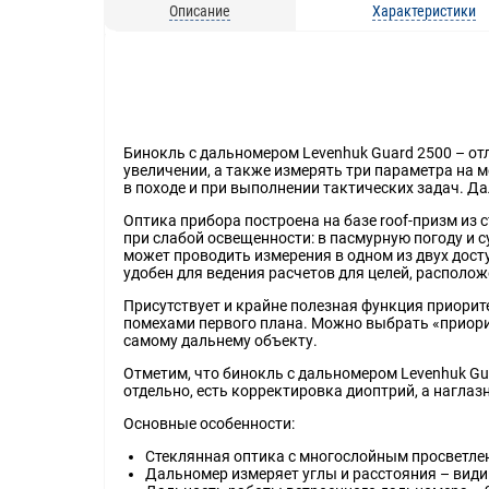
Описание
Характеристики
Бинокль с дальномером Levenhuk Guard 2500 – о
увеличении, а также измерять три параметра на м
в походе и при выполнении тактических задач. Д
Оптика прибора построена на базе roof-призм из 
при слабой освещенности: в пасмурную погоду и 
может проводить измерения в одном из двух дост
удобен для ведения расчетов для целей, распол
Присутствует и крайне полезная функция приорите
помехами первого плана. Можно выбрать «приорит
самому дальнему объекту.
Отметим, что бинокль с дальномером Levenhuk Gu
отдельно, есть корректировка диоптрий, а нагл
Основные особенности:
Стеклянная оптика с многослойным просветлен
Дальномер измеряет углы и расстояния – види