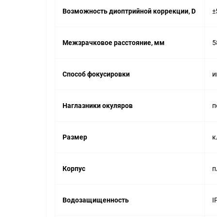
Возможность диоптрийной коррекции, D
±
Межзрачковое расстояние, мм
5
Способ фокусировки
и
Наглазники окуляров
п
Размер
к
Корпус
п
Водозащищенность
I