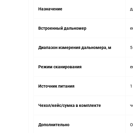
Назначение
д
Встроенный дальномер
е
Диапазон измерения дальномера, м
5
Режим сканирования
е
Источник питания
1
Чехол/кейс/сумка в комплекте
ч
Дополнительно
O