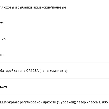
ля охоты и рыбалки, армейские/полевые
сть
–2500
сть
 батарейка типа CR123A (нет в комплекте)
ехол
LED-экран с регулировкой яркости (5 уровней); лазер класса 1, 905