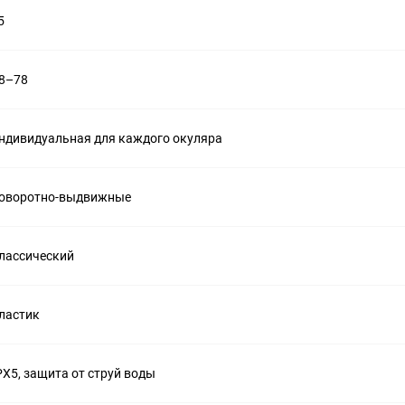
5
8–78
ндивидуальная для каждого окуляра
оворотно-выдвижные
лассический
ластик
PX5, защита от струй воды