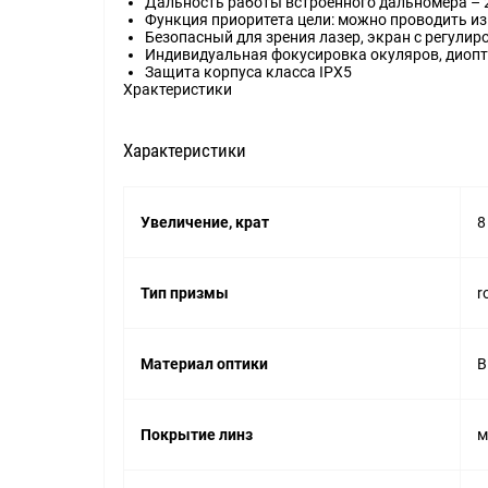
Дальность работы встроенного дальномера – 
Функция приоритета цели: можно проводить и
Безопасный для зрения лазер, экран с регулир
Индивидуальная фокусировка окуляров, диоп
Защита корпуса класса IPX5
Храктеристики
Характеристики
Увеличение, крат
8
Тип призмы
r
Материал оптики
B
Покрытие линз
м