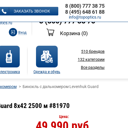
8 (800) 777 38 75
8 (495) 648 61 88
ЗАКАЗАТЬ ЗВОНОК
8 (495) 648 61 88
Ь ЗВОНОК
info@topoptics.ru
8 (800) 777 38 75
tics.ru
Вход
Корзина
(0)
510
брендов
132
категории
Все разделы
лектроника
Одежда и обувь
ьномером
Бинокль с дальномером Levenhuk Guard
uard 8x42 2500 м #81970
Цена:
49 990 руб.