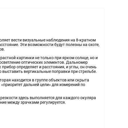
оляет вести визуальные наблюдения на 8-кратном
асстояние. Эти возможности будут полезны на охоте,
ов.
растной картинки не только при ярком солнце, но и
росветление оптических элементов. Дальномер
прибор определяет и расстояния, и углы, он очень
о выставить вертикальные поправки при стрельбе.
торая находится в группе объектов или скрыта
 «приоритет дальней цели» для измерений по
 резкости здесь выполняется для каждого окуляра
ние между зрачками регулируется.