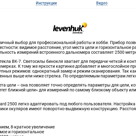
Инструкции
Видео
тличный выбор для профессиональной работы и хобби. Прибор позв
естности: видимое расстояние, угол места цели и горизонтальное р
альность измерений встроенного дальномера составляет 2500 метр
стекла BK-7. Светосилы бинокля хватает для передачи четкой и конт
сумерках. К тому же яркости картинке добавляет и многослойное п
упных режимов: однократный замер и режим сканирования. Так как 
оженных выше или ниже стрелка. По определяемым параметрам легк
та цели – она позволяет точно определять параметры для цели, ко
ет ближней цели» для измерений по самому близкому объекту или
ard 2500 легко адаптировать под любого пользователя. Настройка
азники окуляров имеют поворотно-выдвижную конструкцию. Расстоя
ием, 8-кратное увеличение
мое и горизонтальное