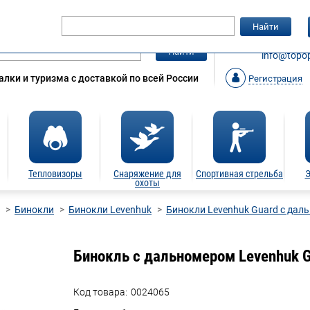
Гарантия
Статьи
Контакты
Найти
ЗАКАЗАТ
Найти
info@topop
лки и туризма с доставкой по всей России
Регистрация
Тепловизоры
Снаряжение для
Спортивная стрельба
Э
охоты
Бинокли
Бинокли Levenhuk
Бинокли Levenhuk Guard с дал
Бинокль с дальномером Levenhuk G
Код товара:
0024065