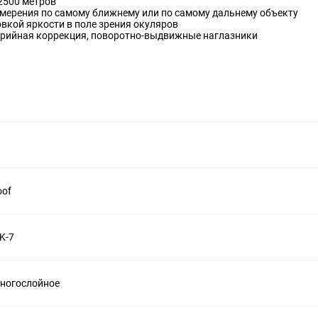
2500 метров
змерения по самому ближнему или по самому дальнему объекту
овкой яркости в поле зрения окуляров
трийная коррекция, поворотно-выдвижные наглазники
oof
K-7
ногослойное