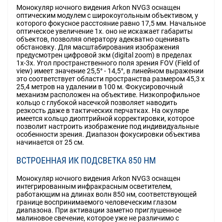
Монокуляр ночного видения Arkon NVG3 оснащен
оптическим модулем с широкоугольным объективом, у
которого фокусное расстояние равно 17,5 мм. Начальное
оптическое увеличение 1х. оно не искажает габариты
объектов, позволяя оператору адекватно оценивать
обстановку. Для масштабирования изображения
предусмотрен цифровой зкм (digital zoom) в пределах
1х-3х. Угол пространственного поля зрения FOV (Field of
view) имеет значение 25,5° - 14,5°, в линейном выражении
это соответствует области пространства размером 45,3 х
25,4 метров на удалении в 100 м. Фокусировочный
механизм расположен на объективе. Низкопрофильное
кольцо с глубокой насечкой позволяет наводить
резкость даже в тактических перчатках. На окуляре
имеется кольцо диоптрийной корректировки, которое
позволит настроить изображение под индивидуальные
особенности зрения. Диапазон фокусировки объектива
начинается от 25 см.
ВСТРОЕННАЯ ИК ПОДСВЕТКА 850 НМ
Монокуляр ночного видения Arkon NVG3 оснащен
интегрированным инфракрасным осветителем,
работающим на длинах волн 850 нм, соответствующей
границе воспринимаемого человеческим глазом
диапазона. При активации заметно приглушенное
малиновое свечение, которое уже не различимо с