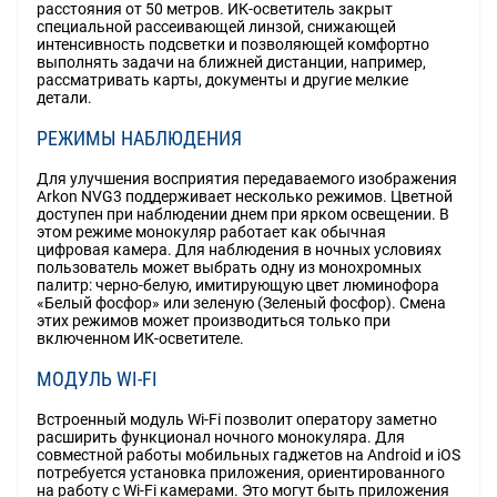
расстояния от 50 метров. ИК-осветитель закрыт
специальной рассеивающей линзой, снижающей
интенсивность подсветки и позволяющей комфортно
выполнять задачи на ближней дистанции, например,
рассматривать карты, документы и другие мелкие
детали.
РЕЖИМЫ НАБЛЮДЕНИЯ
Для улучшения восприятия передаваемого изображения
Arkon NVG3 поддерживает несколько режимов. Цветной
доступен при наблюдении днем при ярком освещении. В
этом режиме монокуляр работает как обычная
цифровая камера. Для наблюдения в ночных условиях
пользователь может выбрать одну из монохромных
палитр: черно-белую, имитирующую цвет люминофора
«Белый фосфор» или зеленую (Зеленый фосфор). Смена
этих режимов может производиться только при
включенном ИК-осветителе.
МОДУЛЬ WI-FI
Встроенный модуль Wi-Fi позволит оператору заметно
расширить функционал ночного монокуляра. Для
совместной работы мобильных гаджетов на Android и iOS
потребуется установка приложения, ориентированного
на работу с Wi-Fi камерами. Это могут быть приложения