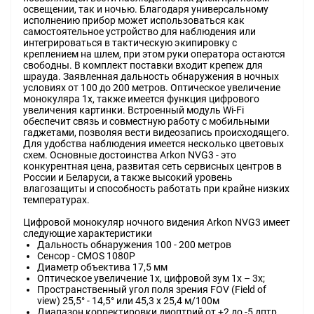
освещении, так и ночью. Благодаря универсальному
исполнению прибор может использоваться как
самостоятельное устройство для наблюдения или
интегрироваться в тактическую экипировку с
креплением на шлем, при этом руки оператора остаются
свободны. В комплект поставки входит крепеж для
шрауда. Заявленная дальность обнаружения в ночных
условиях от 100 до 200 метров. Оптическое увеличение
монокуляра 1х, также имеется функция цифрового
увеличения картинки. Встроенный модуль Wi-Fi
обеспечит связь и совместную работу с мобильными
гаджетами, позволяя вести видеозапись происходящего.
Для удобства наблюдения имеется несколько цветовых
схем. Основные достоинства Arkon NVG3 - это
конкурентная цена, развитая сеть сервисных центров в
России и Беларуси, а также высокий уровень
влагозащиты и способность работать при крайне низких
температурах.
Цифровой монокуляр ночного видения Arkon NVG3 имеет
следующие характеристики
Дальность обнаружения 100 - 200 метров
Сенсор - CMOS 1080P
Диаметр объектива 17,5 мм
Оптическое увеличение 1х, цифровой зум 1х – 3х;
Пространственный угол поля зрения FOV (Field of
view) 25,5° - 14,5° или 45,3 х 25,4 м/100м
Диапазон корректировки диоптрий от +2 до -5 дптр