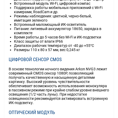
Встроенный модуль Wi-Fi, цифровой компас
Поддержка работы мобильных приложений с Wi-Fi
камерами, RoadCam и др.
Режимы наблюдения: цветной, черно-белый,
имитация зеленого
Встроенный маломощный ИК-осветитель
Питание: литиевый аккумулятор 18650, зарядка в
комплекте
Время работы до 5 часов без Wi-Fi и ИК-подсветки
Класс защиты от влаги IP66
Диапазон рабочих температур от -40 до +55°C
Размеры 110 х 80 х 57 мм, вес 0,245 кг
ЦИФРОВОЙ СЕНСОР CMOS
В основе технологии ночного видения Arkon NVG3 лежит
современный CMOS сенсор 1080P, позволяющий
получать качественную и насыщенную деталями
картинку. Высокий уровень чувствительности
обеспечивает возможность использования монокуляра
в пассивном режиме при крайне слабом уровне внешнего
освещения (1/2 часть луны). При недостатке
освещенности рекомендуется активировать встроенную
ИК-подсветку.
ОПТИЧЕСКИЙ МОДУЛЬ