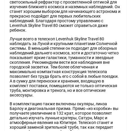
светосильный рефрактор с просветленной оптикой для
изучения ближнего космоса и наземных наблюдений. Он
станет хорошим выбором для начинающего астронома и
прекрасно подойдет для первых любительских
наблюдений. Благодаря простому управлению с
Levenhuk Skyline Travel 80 сможет справиться даже
ребенок.
Лучше всего в телескоп Levenhuk Skyline Travel 80
наблюдать за Луной и крупными планетами Солнечной
системы. В меньшей степени он подходит для обзорных
наблюдений дальнего космоса, хотя и достаточно четко
показывает яркие галактики, туманности и звездные
скопления. Рекомендуем вести все наблюдения вне
городской засветки. Тем более облегченная и
максимально компактная конструкция телескопа
позволяет без труда брать его с собой в любые поездки.
А в сумку для переноски и хранения, входящую в
комплект поставки, помещаются не только оптическая
труба, монтировка и тренога, но и все оптические
аксессуары.
В комплектацию также включены окуляры, линза
Барлоу и диагональная призма. Прямо «из коробки» вы
получаете увеличение в 132 крат, которое позволяет
детально изучать лунные кратеры, Сатурн, Марс и
атмосферные явления на Юпитере. Телескоп станет и
хорошей заменой зрительной трубе, так как передает