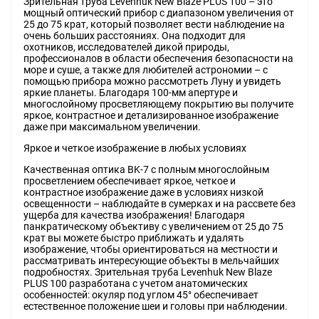
Зрительная труба Levenhuk New Blaze PLUS 100 – это
мощный оптический прибор с диапазоном увеличения от
25 до 75 крат, который позволяет вести наблюдение на
очень больших расстояниях. Она подходит для
охотников, исследователей дикой природы,
профессионалов в области обеспечения безопасности на
море и суше, а также для любителей астрономии – с
помощью прибора можно рассмотреть Луну и увидеть
яркие планеты. Благодаря 100-мм апертуре и
многослойному просветляющему покрытию вы получите
яркое, контрастное и детализированное изображение
даже при максимальном увеличении.
Яркое и четкое изображение в любых условиях
Качественная оптика BK-7 с полным многослойным
просветлением обеспечивает яркое, четкое и
контрастное изображение даже в условиях низкой
освещенности – наблюдайте в сумерках и на рассвете без
ущерба для качества изображения! Благодаря
панкратическому объективу с увеличением от 25 до 75
крат вы можете быстро приближать и удалять
изображение, чтобы ориентироваться на местности и
рассматривать интересующие объекты в мельчайших
подробностях. Зрительная труба Levenhuk New Blaze
PLUS 100 разработана с учетом анатомических
особенностей: окуляр под углом 45° обеспечивает
естественное положение шеи и головы при наблюдении.