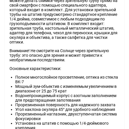
можете делать снимки через зрительную трубу прямо на
свой смартфон с помощью специального адаптера,
который входит в комплект. Для установки зрительной
трубы на штатив предусмотрено стандартное крепление
1/4 дюйма, совместимое с любым подходящим по
грузоподъемности штативом. В комплект входит:
зрительная труба, настольный металлический штатив,
адаптер для телефона, чехол для переноски, крышки для
окуляра и объектива, а также салфетка для чистки
оптики.
Внимание! Не смотрите на Солнце через зрительную
трубу: это опасно для зрения и может привести к
необратимым последствиям.
Основные характеристики:
Полное многослойное просветление, оптика из стекла
BK-7
Мощный зум-объектив с изменяемым увеличением в
диапазоне от 25 до 75 крат
Водонепроницаемый корпус с азотным заполнением
для предотвращения запотевания
Прорезиненная поверхность для надежного захвата
Угол наклона окуляра 45° для удобного наблюдения
Прорезиненный наглазник, двухступенчатая система
фокусировки
Установка на штатив с помощью 1/4-дюймового
крепления