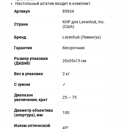
Настольный штатив входит в комплект
Артикул
85934
КНР для Levenhuk, Inc.
Страна
(США)
Бренд
Levenhuk (Левенгук)
Гарантия
бессрочная
Размер упаковки
20x55x15 см
(ДxШxВ)
Вес в упаковке
2 кг
С зумом
✓
Диапазон
25 — 75
увеличения, крат
Диаметр объектива
100
(апертура), мм
Излом оптической
45°