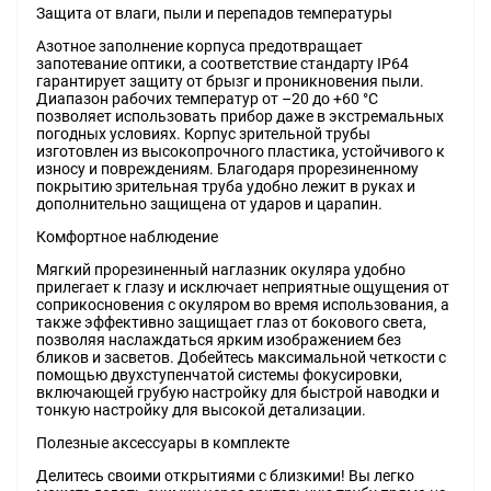
Защита от влаги, пыли и перепадов температуры
Азотное заполнение корпуса предотвращает
запотевание оптики, а соответствие стандарту IP64
гарантирует защиту от брызг и проникновения пыли.
Диапазон рабочих температур от –20 до +60 °C
позволяет использовать прибор даже в экстремальных
погодных условиях. Корпус зрительной трубы
изготовлен из высокопрочного пластика, устойчивого к
износу и повреждениям. Благодаря прорезиненному
покрытию зрительная труба удобно лежит в руках и
дополнительно защищена от ударов и царапин.
Комфортное наблюдение
Мягкий прорезиненный наглазник окуляра удобно
прилегает к глазу и исключает неприятные ощущения от
соприкосновения с окуляром во время использования, а
также эффективно защищает глаз от бокового света,
позволяя наслаждаться ярким изображением без
бликов и засветов. Добейтесь максимальной четкости с
помощью двухступенчатой системы фокусировки,
включающей грубую настройку для быстрой наводки и
тонкую настройку для высокой детализации.
Полезные аксессуары в комплекте
Делитесь своими открытиями с близкими! Вы легко