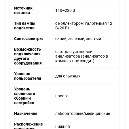
Источник
110–220 В
питания
Тип лампы
с коллектором, галогенная 12
подсветки
В/20 Вт
Светофильтры
синий, зеленый, желтый
Возможность
слот для установки
подключения
анализатора (анализатор в
другого
комплект не входит)
оборудования
Уровень
для опытных
пользователя
Уровень
сложности
просто
сборки и
настройки
Назначение
лабораторные/медицинские
Расположение
нижняя
подсветки