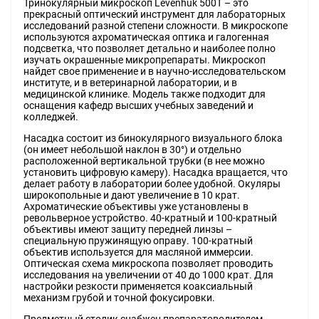
Тринокулярный микроскоп Levenhuk 500T – это
прекрасный оптический инструмент для лабораторных
исследований разной степени сложности. В микроскопе
используются ахроматическая оптика и галогенная
подсветка, что позволяет детально и наиболее полно
изучать окрашенные микропрепараты. Микроскоп
найдет свое применение и в научно-исследовательском
институте, и в ветеринарной лаборатории, и в
медицинской клинике. Модель также подходит для
оснащения кафедр высших учебных заведений и
колледжей.
Насадка состоит из бинокулярного визуального блока
(он имеет небольшой наклон в 30°) и отдельно
расположенной вертикальной трубки (в нее можно
установить цифровую камеру). Насадка вращается, что
делает работу в лаборатории более удобной. Окуляры
широкопольные и дают увеличение в 10 крат.
Ахроматические объективы уже установлены в
револьверное устройство. 40-кратный и 100-кратный
объективы имеют защиту передней линзы –
специальную пружинящую оправу. 100-кратный
объектив используется для масляной иммерсии.
Оптическая схема микроскопа позволяет проводить
исследования на увеличении от 40 до 1000 крат. Для
настройки резкости применяется коаксиальный
механизм грубой и точной фокусировки.