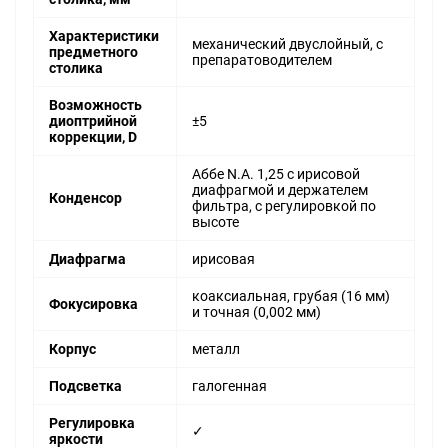
Характеристики
механический двуслойный, с
предметного
препаратоводителем
столика
Возможность
диоптрийной
±5
коррекции, D
Аббе N.A. 1,25 с ирисовой
диафрагмой и держателем
Конденсор
фильтра, с регулировкой по
высоте
Диафрагма
ирисовая
коаксиальная, грубая (16 мм)
Фокусировка
и точная (0,002 мм)
Корпус
металл
Подсветка
галогенная
Регулировка
✓
яркости