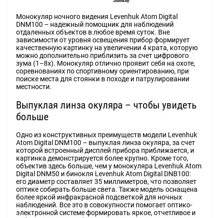
Монокуляр ночного видения Levenhuk Atom Digital
DNM100 – надежный помощник для наблюдений
отдаленных объектов в любое время суток. Вне
зависимости от уровня освещения прибор формирует
качественную картинку на увеличении 4 крата, которую
можно дополнительно приблизить за счет цифрового
зума (1–8х). Монокуляр отлично проявит себя на охоте,
соревнованиях по спортивному ориентированию, при
поиске места для стоянки в походе и патрулировании
местности.
Выпуклая линза окуляра – чтобы увидеть
больше
Одно из конструктивных преимуществ модели Levenhuk
Atom Digital DNM100 – выпуклая линза окуляра, за счет
которой встроенный дисплей прибора приближается, и
картинка демонстрируется более крупно. Кроме того,
объектив здесь больше, чем у монокуляра Levenhuk Atom
Digital DNM50 и бинокля Levenhuk Atom Digital DNB100:
его диаметр составляет 35 миллиметров, что позволяет
оптике собирать больше света. Также модель оснащена
более яркой инфракрасной подсветкой для ночных
наблюдений. Все это в совокупности помогает оптико-
электронной системе формировать яркое, отчетливое и