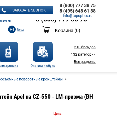
8 (800) 777 38 75
8 (495) 648 61 88
ЗАКАЗАТЬ ЗВОНОК
8 (495) 648 61 88
Ь ЗВОНОК
info@topoptics.ru
8 (800) 777 38 75
tics.ru
Вход
Корзина
(0)
510
брендов
132
категории
Все разделы
лектроника
Одежда и обувь
росъемные поворотные кронштейны
ейн Apel на CZ-550 - LM-призма (BH
Цена: