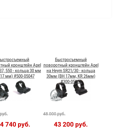
ыстросъемный
Быстросъемный
тный кронштейн Apel
поворотный кронштейн Apel
37, 550 - кольца 30 мм
на Heym SR21/30 - кольца
 17 мм) #500-05047
30мм (BH 17мм, KR 26мм)
#300-05206
руб.
48 000 руб.
4 740 руб.
43 200 руб.