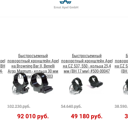
Быстросъемный
Быстросъемный
Б
pel
поворотный кронштейн Apel
поворотный кронштейн Apel
поворо
(BH
на Browning Bar II, Benelli
на CZ 537, 550 - кольца 25,4
на CZ 5
4-
Argo Magnum - кольца 30 мм
мм (ВН 17 мм) #500-00047
(ВН
(BH 17 мм) #300-15003
102 230 руб.
54 640 руб.
38 590 
92 010 руб.
49 180 руб.
3