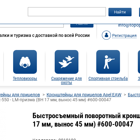
Гарантия
Статьи
Контакты
Найти
ЗАКАЗАТ
Найти
info@topop
лки и туризма с доставкой по всей России
Регистрация
Тепловизоры
Снаряжение для
Спортивная стрельба
Э
охоты
ейны для прицелов
Кронштейны для прицелов Apel EAW
Быст
550 - LM-призма (BH 17 мм, вынос 45 мм) #600-00047
Быстросъемный поворотный кроншт
17 мм, вынос 45 мм) #600-00047