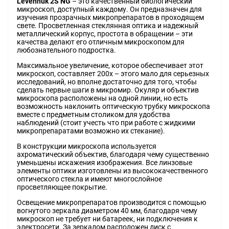
Levenhuk 2S NG
– это качественный биологический
микроскоп, доступный каждому. Он предназначен для
изучения прозрачных микропрепаратов в проходящем
свете. Просветленная стеклянная оптика и надежный
металлический корпус, простота в обращении – эти
качества делают его отличным микроскопом для
любознательного подростка.
Максимальное увеличение, которое обеспечивает этот
микроскоп, составляет 200х – этого мало для серьезных
исследований, но вполне достаточно для того, чтобы
сделать первые шаги в микромир. Окуляр и объектив
микроскопа расположены на одной линии, но есть
возможность наклонить оптическую трубку микроскопа
вместе с предметным столиком для удобства
наблюдений (стоит учесть что при работе с жидкими
микропрепаратами возможно их стекание).
В конструкции микроскопа используется
ахроматический объектив, благодаря чему существенно
уменьшены искажения изображения. Все линзовые
элементы оптики изготовлены из высококачественного
оптического стекла и имеют многослойное
просветляющее покрытие.
Освещение микропрепаратов производится с помощью
вогнутого зеркала диаметром 40 мм, благодаря чему
микроскоп не требует ни батареек, ни подключения к
электросети. За зеркалом расположен диск с