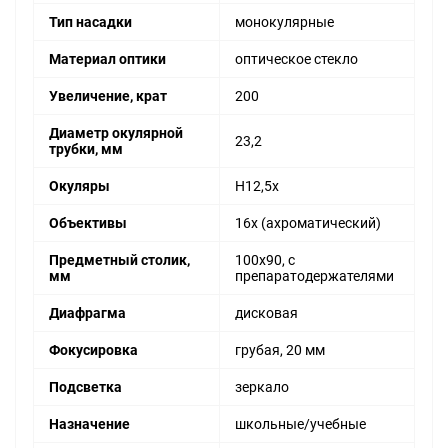
Тип насадки
монокулярные
Материал оптики
оптическое стекло
Увеличение, крат
200
Диаметр окулярной
23,2
трубки, мм
Окуляры
H12,5x
Объективы
16x (ахроматический)
Предметный столик,
100х90, с
мм
препаратодержателями
Диафрагма
дисковая
Фокусировка
грубая, 20 мм
Подсветка
зеркало
Назначение
школьные/учебные