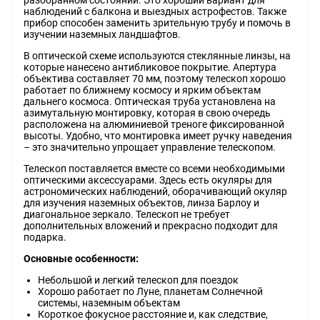
разобранном состоянии. Это хороший вариант для
наблюдений с балкона и выездных астрофестов. Также
прибор способен заменить зрительную трубу и помочь в
изучении наземных ландшафтов.
В оптической схеме используются стеклянные линзы, на
которые нанесено антибликовое покрытие. Апертура
объектива составляет 70 мм, поэтому телескоп хорошо
работает по ближнему космосу и ярким объектам
дальнего космоса. Оптическая труба установлена на
азимутальную монтировку, которая в свою очередь
расположена на алюминиевой треноге фиксированной
высоты. Удобно, что монтировка имеет ручку наведения
– это значительно упрощает управление телескопом.
Телескоп поставляется вместе со всеми необходимыми
оптическими аксессуарами. Здесь есть окуляры для
астрономических наблюдений, оборачивающий окуляр
для изучения наземных объектов, линза Барлоу и
диагональное зеркало. Телескоп не требует
дополнительных вложений и прекрасно подходит для
подарка.
Основные особенности:
Небольшой и легкий телескоп для поездок
Хорошо работает по Луне, планетам Солнечной
системы, наземным объектам
Короткое фокусное расстояние и, как следствие,