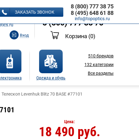
8 (800) 777 38 75
8 (495) 648 61 88
ЗАКАЗАТЬ ЗВОНОК
8 (495) 648 61 88
Ь ЗВОНОК
info@topoptics.ru
8 (800) 777 38 75
tics.ru
Вход
Корзина
(0)
510
брендов
132
категории
Все разделы
лектроника
Одежда и обувь
Телескоп Levenhuk Blitz 70 BASE #77101
77101
Цена:
18 490 руб.