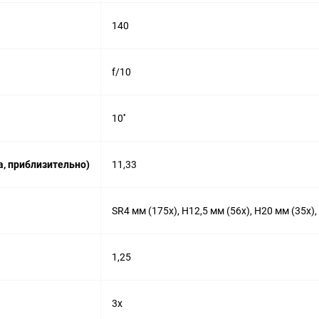
140
f/10
10''
, приблизительно)
11,33
SR4 мм (175х), H12,5 мм (56х), H20 мм (35х
1,25
3x