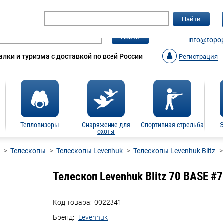
Гарантия
Статьи
Контакты
Найти
ЗАКАЗАТ
Найти
info@topop
лки и туризма с доставкой по всей России
Регистрация
Тепловизоры
Снаряжение для
Спортивная стрельба
Э
охоты
Телескопы
Телескопы Levenhuk
Телескопы Levenhuk Blitz
Телескоп Levenhuk Blitz 70 BASE #
Код товара:
0022341
Бренд:
Levenhuk