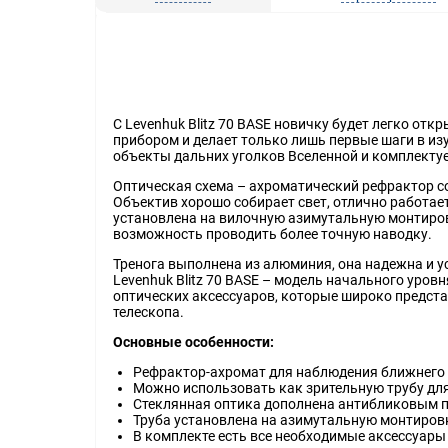
С Levenhuk Blitz 70 BASE новичку будет легко отк
прибором и делает только лишь первые шаги в из
объекты дальних уголков Вселенной и комплекту
Оптическая схема – ахроматический рефрактор со
Объектив хорошо собирает свет, отлично работае
установлена на вилочную азимутальную монтиров
возможность проводить более точную наводку.
Тренога выполнена из алюминия, она надежна и ус
Levenhuk Blitz 70 BASE – модель начального уров
оптических аксессуаров, которые широко предс
телескопа.
Основные особенности:
Рефрактор-ахромат для наблюдения ближнего
Можно использовать как зрительную трубу дл
Стеклянная оптика дополнена антибликовым 
Труба установлена на азимутальную монтиров
В комплекте есть все необходимые аксессуары 