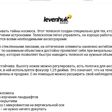
рывать тайны космоса. Этот телескоп создан специально для тех, к
учении астрономии. Телескопом легко управлять, он хорошо работа
ется всеми необходимыми аксессуарами.
 стеклянными линзами, на оптические элементы нанесено антиблик
т по наземным объектам и достойно проявляет себя при визуальн
ку, которая позволяет быстро наводить телескоп на нужные объек
тойчива. Высоту ножек можно регулировать, есть полочка для аксе
ня, в ней используется фокусер 1,25 дюйма. Это означает, что на 
тавлены в продаже. С их помощью можно расширить свой наблюда
 космоса
я изучения ландшафтов
покрытием
ку с микровинтом на вертикальной оси
– не нужно ничего докупать