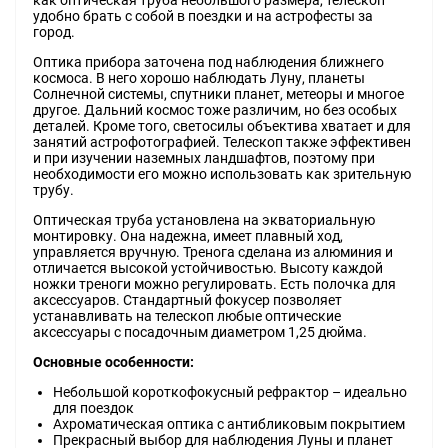
как оптическая труба небольшого размера, телескоп
удобно брать с собой в поездки и на астрофесты за
город.
Оптика прибора заточена под наблюдения ближнего
космоса. В него хорошо наблюдать Луну, планеты
Солнечной системы, спутники планет, метеоры и многое
другое. Дальний космос тоже различим, но без особых
деталей. Кроме того, светосилы объектива хватает и для
занятий астрофотографией. Телескоп также эффективен
и при изучении наземных ландшафтов, поэтому при
необходимости его можно использовать как зрительную
трубу.
Оптическая труба установлена на экваториальную
монтировку. Она надежна, имеет плавный ход,
управляется вручную. Тренога сделана из алюминия и
отличается высокой устойчивостью. Высоту каждой
ножки треноги можно регулировать. Есть полочка для
аксессуаров. Стандартный фокусер позволяет
устанавливать на телескоп любые оптические
аксессуары с посадочным диаметром 1,25 дюйма.
Основные особенности:
Небольшой короткофокусный рефрактор – идеально
для поездок
Ахроматическая оптика с антибликовым покрытием
Прекрасный выбор для наблюдения Луны и планет