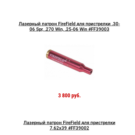
Лазерный патрон FireField для пристрелки .30-
06 Spr, .270 Win, .25-06 Win #FF39003
3 800 руб.
Лазерный патрон FireField для пристрелки
7.62x39 #FF39002