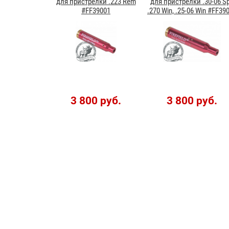
для пристрелки .223 Rem
для пристрелки .30-06 Sp
#FF39001
.270 Win, .25-06 Win #FF39
3 800 руб.
3 800 руб.