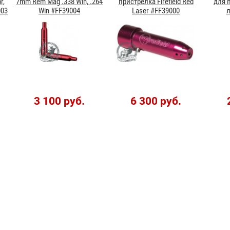
r,
7mm Rem Mag .338 Win, .264
пристрелка Firefield Red
для 
003
Win #FF39004
Laser #FF39000
л
3 100 руб.
6 300 руб.