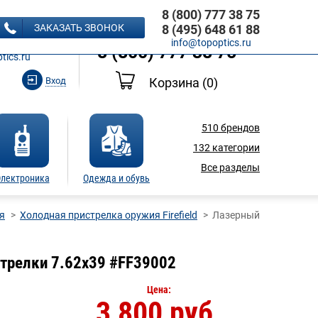
8 (800) 777 38 75
8 (495) 648 61 88
ЗАКАЗАТЬ ЗВОНОК
8 (495) 648 61 88
Ь ЗВОНОК
info@topoptics.ru
8 (800) 777 38 75
tics.ru
Вход
Корзина
(0)
510
брендов
132
категории
Все разделы
лектроника
Одежда и обувь
я
Холодная пристрелка оружия Firefield
Лазерный
стрелки 7.62x39 #FF39002
Цена:
3 800 руб.