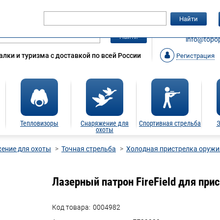
Гарантия
Статьи
Контакты
Найти
ЗАКАЗАТ
Найти
info@topop
лки и туризма с доставкой по всей России
Регистрация
Тепловизоры
Снаряжение для
Спортивная стрельба
Э
охоты
ение для охоты
Точная стрельба
Холодная пристрелка оружи
Лазерный патрон FireField для при
Код товара:
0004982