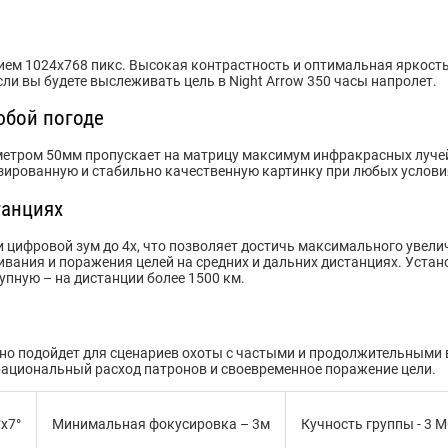
ием 1024х768 пикс. Высокая контрастность и оптимальная яркост
сли вы будете выслеживать цель в Night Arrow 350 часы напролет.
юбой погоде
етром 50мм пропускает на матрицу максимум инфракрасных лучей.
зированную и стабильно качественную картинку при любых услови
танциях
 и цифровой зум до 4х, что позволяет достичь максимального увел
вания и поражения целей на средних и дальних дистанциях. Устан
рупную – на дистанции более 1500 км.
чно подойдет для сценариев охоты с частыми и продолжительными
 рациональный расход патронов и своевременное поражение цели.
°x7°
Минимальная фокусировка – 3м
Кучность группы - 3 