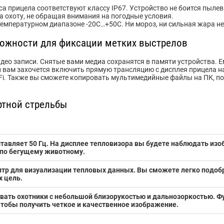
а прицела соответствуют классу IP67. Устройство не боится пыле
а охоту, не обращая внимания на погодные условия.
емпературном диапазоне -20С…+50С. Ни мороз, ни сильная жара не
жности для фиксации метких выстрелов
идео записи. Снятые вами медиа сохранятся в памяти устройства. Е
 вам захочется включить прямую трансляцию с дисплея прицела на 
Fi. Также вы сможете копировать мультимедийные файлы на ПК, п
тной стрельбы
оставляет 50 Гц. На дисплее тепловизора вы будете наблюдать и
 по бегущему животному.
итр для визуализации тепловых данных. Вы сможете легко подобр
х цель.
вать охотники с небольшой близорукостью и дальнозоркостью. Ф
 чтобы получить четкое и качественное изображение.