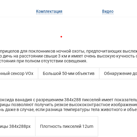
Комплектация
Видео
ых прицелов для поклонников ночной охоты, предпочитающих высл
 дичь на расстоянии свыше 3 км и имеет очень высокую кучность с
сстояния при полном отсутствии освещения.
нный сенсор VOx
Большой 50-мм объектив
Обнаружение до
оксида ванадия с разрешением 384x288 пикселей имеет показатель
атрицы позволяют получить резкое высококонтрастное изображени
чь даже в случае, если разница температуры тела животного и об
ицы 384x288px
Плотность пикселей 12um