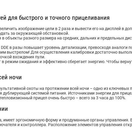
й для быстрого и точного прицеливания
увеличить изображение цели в 2 раза и вывести его на дисплей в д
юдать за окружающей обстановкой.
в объекты разного размера на средних, дальних и предельных дис
DE в разы повышает уровень детализации, превосходя аналоги по
ним выстрелом! Для осуществления калибровки достаточно выполн
точкой вхождения пули.
т в режим ожидания и эффективно сберегает энергию. Чтобы вернут
сей ночи
зультативной охоты на протяжении всей ночи – одно из ключевых п
ся дублирующей системой питания. Источниками энергии для прице
епловизионный прицел очень быстро – всего за 3 часа до 100%.
нии
а, имеет эргономичную форму и продуманные органы управления. В
лючателя и контроллера. Расположение элементов управления откр