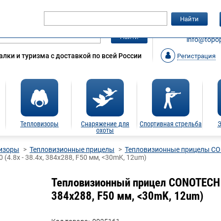
Гарантия
Статьи
Контакты
Найти
ЗАКАЗАТ
Найти
info@topop
лки и туризма с доставкой по всей России
Регистрация
Тепловизоры
Снаряжение для
Спортивная стрельба
Э
охоты
изоры
Тепловизионные прицелы
Тепловизионные прицелы C
4.8x - 38.4x, 384x288, F50 мм, <30mK, 12um)
Тепловизионный прицел CONOTECH Ni
384x288, F50 мм, <30mK, 12um)