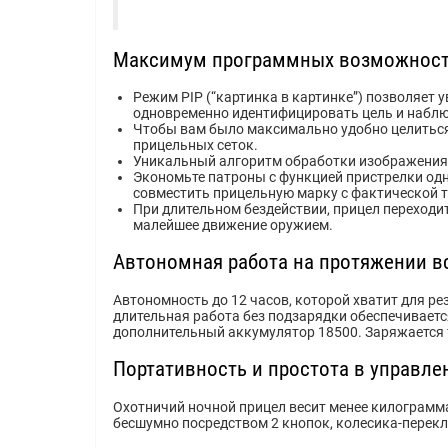
Максимум программных возможносте
Режим PIP (“картинка в картинке”) позволяет 
одновременно идентифицировать цель и набл
Чтобы вам было максимально удобно целиться 
прицельных сеток.
Уникальный алгоритм обработки изображения D
Экономьте патроны с функцией пристрелки од
совместить прицельную марку с фактической 
При длительном бездействии, прицел переходи
малейшее движение оружием.
Автономная работа на протяжении в
Автономность до 12 часов, которой хватит для ре
длительная работа без подзарядки обеспечивает
дополнительный аккумулятор 18500. Заряжается т
Портативность и простота в управле
Охотничий ночной прицел весит менее килограмм
бесшумно посредством 2 кнопок, колесика-перек