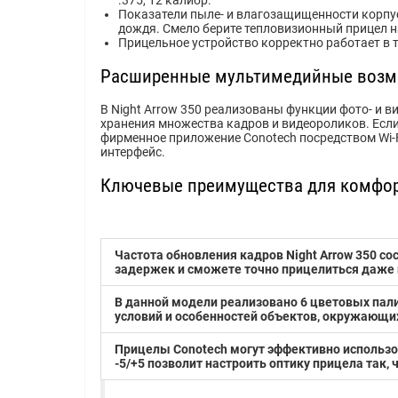
.375, 12 калибр.
Показатели пыле- и влагозащищенности корпус
дождя. Смело берите тепловизионный прицел н
Прицельное устройство корректно работает в т
Расширенные мультимедийные возмо
В Night Arrow 350 реализованы функции фото- и в
хранения множества кадров и видеороликов. Если
фирменное приложение Conotech посредством Wi-
интерфейс.
Ключевые преимущества для комфор
Частота обновления кадров Night Arrow 350 с
задержек и сможете точно прицелиться даже
В данной модели реализовано 6 цветовых пал
условий и особенностей объектов, окружающи
Прицелы Conotech могут эффективно использо
-5/+5 позволит настроить оптику прицела так,