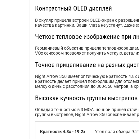
Контрастный OLED дисплей
В окуляр прицела встроен OLED-экран с разрешен
качества картинки. Ваши глаза не устанут, даже е
Четкое тепловое изображение при л
Германиевый объектив прицела тепловизора диам
VOx сенсором позволяет получить четкую, детали
Точное прицеливание на разных дис
Night Arrow 350 имеет оптическую кратность 4.8х
кратность делает прицел подходящим для отслежи
мелкую дичь с расстояния до 300-350 метров, а к
Высокая кучность группы выстрелов
Обладая точностью в 3 МОА, ночной прицел отли
группы выстрелов, Night Arrow 350 обеспечивает
Кратность 4.8x - 19.2x
Угол поля обзора 9.2