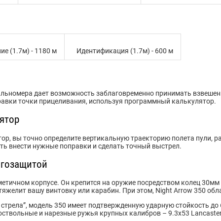
 (1.7м) - 1180 м
Идентификация (1.7м) - 600 м
альномера дает возможность заблаговременно принимать взвешен
авки точки прицеливания, используя программный калькулятор.
ятор
р, вы точно определите вертикальную траекторию полета пули, ра
ть внести нужные поправки и сделать точный выстрел.
агозащитой
етичном корпусе. Он крепится на оружие посредством колец 30мм
тяжелит вашу винтовку или карабин. При этом, Night Arrow 350 об
 стрела”, модель 350 имеет подтвержденную ударную стойкость до
твольные и нарезные ружья крупных калибров – 9.3х53 Lancaster, 9.