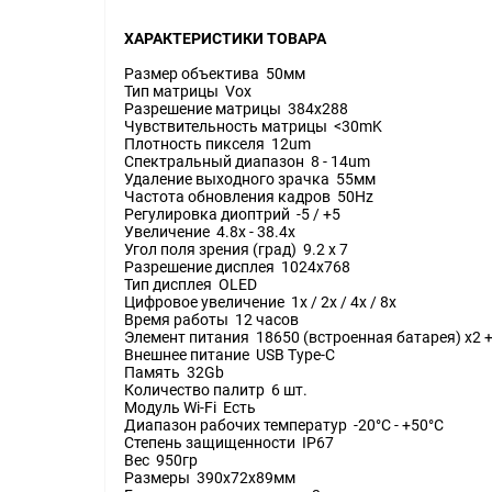
ХАРАКТЕРИСТИКИ ТОВАРА
Размер объектива 50мм
Тип матрицы Vox
Разрешение матрицы 384x288
Чувствительность матрицы <30mK
Плотность пикселя 12um
Спектральный диапазон 8 - 14um
Удаление выходного зрачка 55мм
Частота обновления кадров 50Hz
Регулировка диоптрий -5 / +5
Увеличение 4.8x - 38.4x
Угол поля зрения (град) 9.2 x 7
Разрешение дисплея 1024x768
Тип дисплея OLED
Цифровое увеличение 1x / 2x / 4x / 8x
Время работы 12 часов
Элемент питания 18650 (встроенная батарея) x2 +
Внешнее питание USB Type-C
Память 32Gb
Количество палитр 6 шт.
Модуль Wi-Fi Есть
Диапазон рабочих температур -20°C - +50°C
Степень защищенности IP67
Вес 950гр
Размеры 390x72x89мм