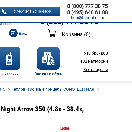
8 (800) 777 38 75
8 (495) 648 61 88
ЗАКАЗАТЬ ЗВОНОК
8 (495) 648 61 88
Ь ЗВОНОК
info@topoptics.ru
8 (800) 777 38 75
tics.ru
Вход
Корзина
(0)
510
брендов
132
категории
Все разделы
лектроника
Одежда и обувь
ONO
Тепловизионные прицелы CONOTECH NAR
ght Arrow 350 (4.8x - 38.4x,
Цена: