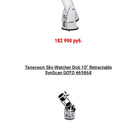
182 990 руб.
Телескоп Sky-Watcher Dob 10" Retractable
SynScan GOTO #69868