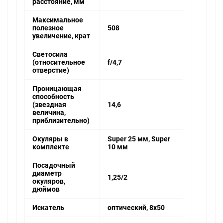
расстояние, мм
Максимальное
полезное
508
увеличение, крат
Светосила
(относительное
f/4,7
отверстие)
Проницающая
способность
(звездная
14,6
величина,
приблизительно)
Окуляры в
Super 25 мм, Super
комплекте
10 мм
Посадочный
диаметр
1,25/2
окуляров,
дюймов
Искатель
оптический, 8x50