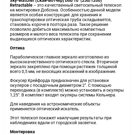
Sky-Watcher (Скай-Вотчер) Dob 10" (250/1200)
Retractable
– это качественный светосильный телескоп
на монтировке Добсона. Особенностью данной модели
является особая конструкция: для хранения и
транспортировки оптическая труба складывается,
становясь короче в полтора раза. Такое решение
позволило добиться максимально компактных
размеров и малого веса телескопа при сохранении
выдающихся оптических характеристик.
Оптика
Параболическое главное зеркало изготовлено из
высококачественного оптического стекла. Вторичное
зеркало закреплено при помощи растяжек толщиной
всего 0,5 мм, не вносящих искажений в изображение.
Фокусер Крейфорда предназначен для установки
окуляров с посадочным диаметром 2". С помощью
переходника (в комплекте) можно установить и окуляры
1,25". В комплект входят окуляры системы Кельнера.
Для наведения на астрономические объекты
применяется оптический искатель.
Этот телескоп покажет наилучшие результаты при
наблюдениях вдали от городской засветки.
Монтировка