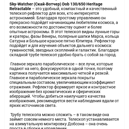
Sky-Watcher (Скай-Вотчер) Dob 130/650 Heritage
Retractable
– это удобный, компактный и качественный
телескоп-рефлектор для всех, кто интересуется
астрономией. Благодаря простому управлению он
прекрасно подойдет начинающим любителям космоса, а
его возможности по достоинству оценят и более
опытные астрономы. В этот телескоп видны лунные горы
и кратеры, фазы Венеры, полярные шапки Марса, кольца
Сатурна и Большое красное пятно Юпитера. Рефлектор
подойдет и для изучения объектов дальнего космоса:
туманностей, звездных скоплений и галактик. Благодаря
складной трубе телескоп удобно брать с собой за город.
Главное зеркало параболическое – все лучи, которые
падают на него, фокусируются в одной точке, поэтому
картинка получается максимально четкой и резкой.
Главное и параболическое зеркала покрыты
специальным составом, увеличивающим коэффициент
отражения. Рефлектор формирует яркое и контрастное
изображение без хроматических и сферических
аберраций. Чтобы добиться наилучшего качества
изображения, рекомендуется вести наблюдения вдали от
ярких источников света.
Трубу телескопа можно сложить – в таком виде она
займет совсем немного места. Телескоп устанавливается
на азимутальную монтировку Добсона – она очень
проста в сборке и управлении.