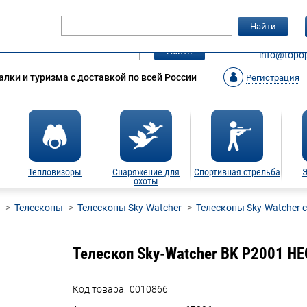
Гарантия
Статьи
Контакты
Найти
ЗАКАЗАТ
Найти
info@topop
лки и туризма с доставкой по всей России
Регистрация
Тепловизоры
Снаряжение для
Спортивная стрельба
Э
охоты
Телескопы
Телескопы Sky-Watcher
Телескопы Sky-Watcher 
Телескоп Sky-Watcher BK P2001 H
Код товара:
0010866