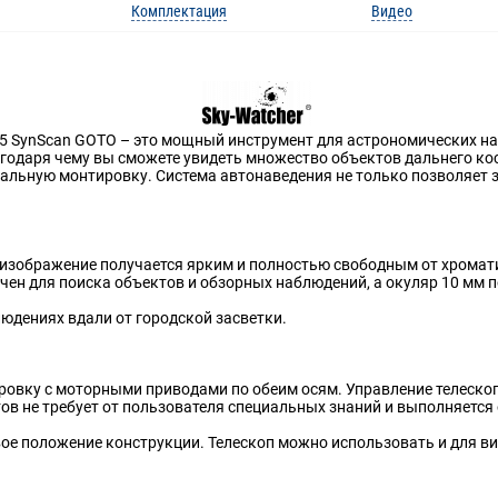
Комплектация
Видео
Q5 SynScan GOTO – это мощный инструмент для астрономических н
годаря чему вы сможете увидеть множество объектов дальнего кос
льную монтировку. Система автонаведения не только позволяет з
 изображение получается ярким и полностью свободным от хромати
ен для поиска объектов и обзорных наблюдений, а окуляр 10 мм 
юдениях вдали от городской засветки.
ровку с моторными приводами по обеим осям. Управление телеско
ов не требует от пользователя специальных знаний и выполняется
ое положение конструкции. Телескоп можно использовать и для в