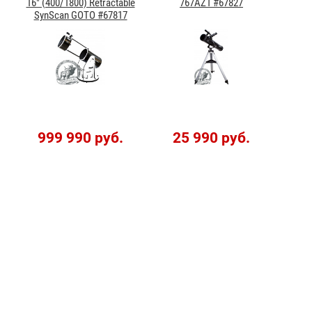
16" (400/1800) Retractable
767AZ1 #67827
SynScan GOTO #67817
999 990 руб.
25 990 руб.