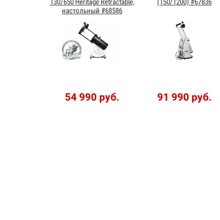
130/650 Heritage Retractable,
(150/1200) #67836
настольный #68586
54 990 руб.
91 990 руб.