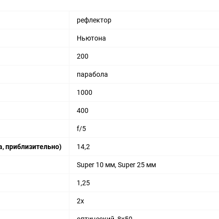
рефлектор
Ньютона
200
парабола
1000
400
f/5
, приблизительно)
14,2
Super 10 мм, Super 25 мм
1,25
2x
оптический, 8x50