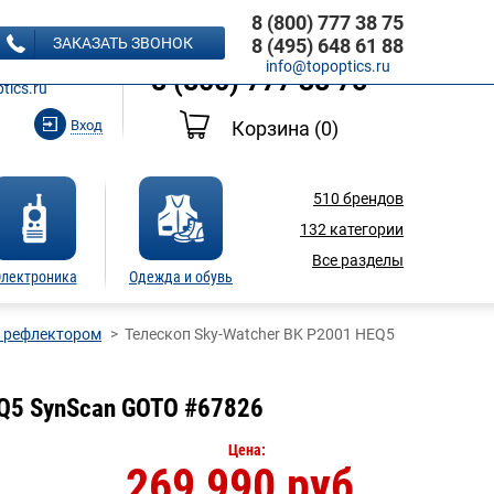
8 (800) 777 38 75
8 (495) 648 61 88
ЗАКАЗАТЬ ЗВОНОК
8 (495) 648 61 88
Ь ЗВОНОК
info@topoptics.ru
8 (800) 777 38 75
tics.ru
Вход
Корзина
(0)
510
брендов
132
категории
Все разделы
лектроника
Одежда и обувь
с рефлектором
Телескоп Sky-Watcher BK P2001 HEQ5
EQ5 SynScan GOTO #67826
Цена:
269 990 руб.