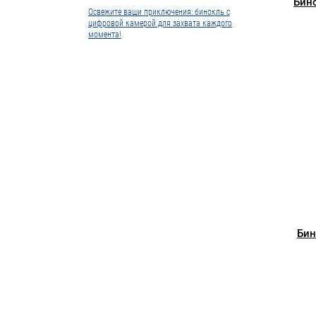
Бин
Освежите ваши приключения: бинокль с
цифровой камерой для захвата каждого
момента!
Бин