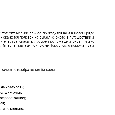
 Этот оптический прибор пригодится вам в целом ряде
 окажется полезен на рыбалке, охоте, в путешествии и
оительства, спасателям, военнослужащим, охранникам,
 Интернет магазин биноклей Topoptics.ru поможет вам
 качество изображения бинокля.
 на кратность;
осящим очки;
ое расстояние);
ея;
тся отдельно.