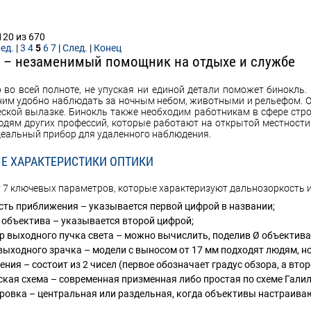
120 из 670
ед.
|
3
4
5
6
7
|
След.
|
Конец
 – незаменимый помощник на отдыхе и службе
 во всей полноте, не упуская ни единой детали поможет бинокль.
 ним удобно наблюдать за ночным небом, животными и рельефом. Он
еской вылазке. Бинокль также необходим работникам в сфере стр
юдям других профессий, которые работают на открытой местности.
еальный прибор для удаленного наблюдения.
Е ХАРАКТЕРИСТИКИ ОПТИКИ
 7 ключевых параметров, которые характеризуют дальнозоркость и
сть приближения – указывается первой цифрой в названии;
 объектива – указывается второй цифрой;
р выходного пучка света – можно вычислить, поделив Ø объектива
выходного зрачка – модели с выносом от 17 мм подходят людям, н
ения – состоит из 2 чисел (первое обозначает градус обзора, а втор
ская схема – современная призменная либо простая по схеме Галил
ровка – центральная или раздельная, когда объективы настраиваю