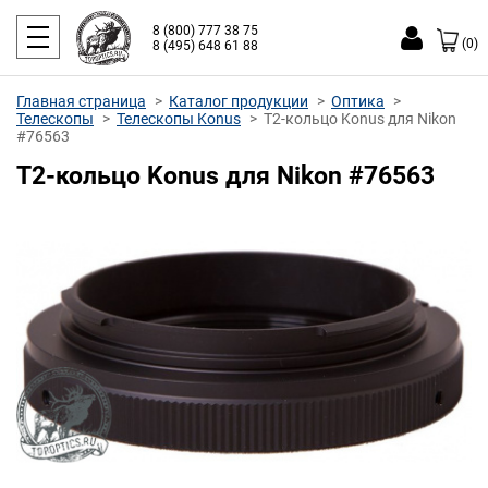
8 (800) 777 38 75
(0)
8 (495) 648 61 88
Главная страница
Каталог продукции
Оптика
Телескопы
Телескопы Konus
T2-кольцо Konus для Nikon
#76563
T2-кольцо Konus для Nikon #76563