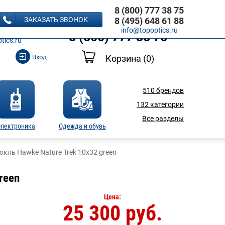
8 (800) 777 38 75
8 (495) 648 61 88
ЗАКАЗАТЬ ЗВОНОК
8 (495) 648 61 88
Ь ЗВОНОК
info@topoptics.ru
8 (800) 777 38 75
tics.ru
Вход
Корзина
(0)
510
брендов
132
категории
Все разделы
лектроника
Одежда и обувь
окль Hawke Nature Trek 10x32 green
reen
Цена:
25 300 руб.