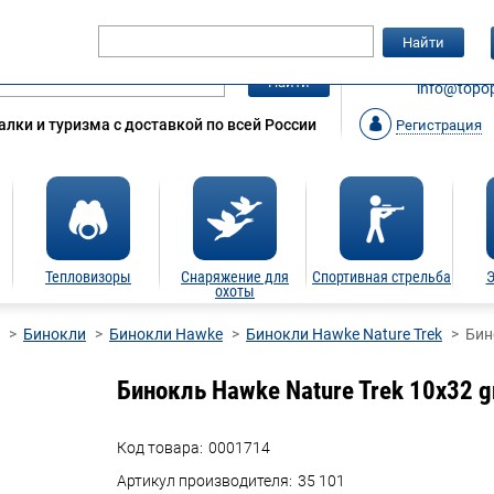
Гарантия
Статьи
Контакты
Найти
ЗАКАЗАТ
Найти
info@topop
лки и туризма с доставкой по всей России
Регистрация
Тепловизоры
Снаряжение для
Спортивная стрельба
Э
охоты
Бинокли
Бинокли Hawke
Бинокли Hawke Nature Trek
Бин
Бинокль Hawke Nature Trek 10x32 g
Код товара:
0001714
Артикул производителя:
35 101