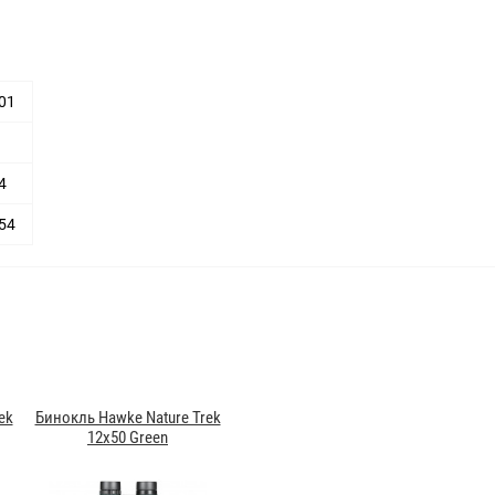
01
4
54
ek
Бинокль Hawke Nature Trek
12x50 Green