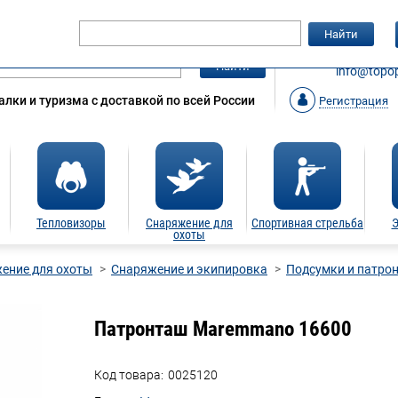
Гарантия
Статьи
Контакты
Найти
ЗАКАЗАТ
Найти
info@topop
лки и туризма с доставкой по всей России
Регистрация
Тепловизоры
Снаряжение для
Спортивная стрельба
Э
охоты
ение для охоты
Снаряжение и экипировка
Подсумки и патро
Патронташ Maremmano 16600
Код товара:
0025120