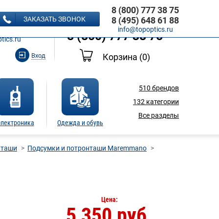
8 (800) 777 38 75
8 (495) 648 61 88
ЗАКАЗАТЬ ЗВОНОК
8 (495) 648 61 88
Ь ЗВОНОК
info@topoptics.ru
8 (800) 777 38 75
tics.ru
Вход
Корзина
(0)
510
брендов
132
категории
Все разделы
лектроника
Одежда и обувь
нташи
Подсумки и потронташи Maremmano
Цена:
5 350 руб.