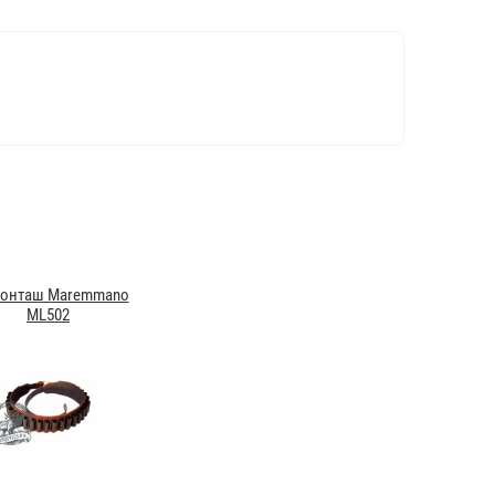
ронташ Maremmano
ML502