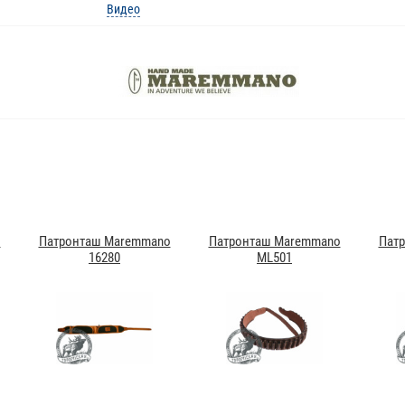
Видео
o
Патронташ Maremmano
Патронташ Maremmano
Пат
16280
ML501