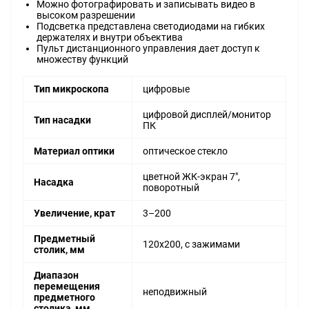
Можно фотографировать и записывать видео в
высоком разрешении
Подсветка представлена светодиодами на гибких
держателях и внутри объектива
Пульт дистанционного управления дает доступ к
множеству функций
Тип микроскопа
цифровые
цифровой дисплей/монитор
Тип насадки
ПК
Материал оптики
оптическое стекло
цветной ЖК-экран 7",
Насадка
поворотный
Увеличение, крат
3–200
Предметный
120x200, с зажимами
столик, мм
Диапазон
перемещения
неподвижный
предметного
столика, мм