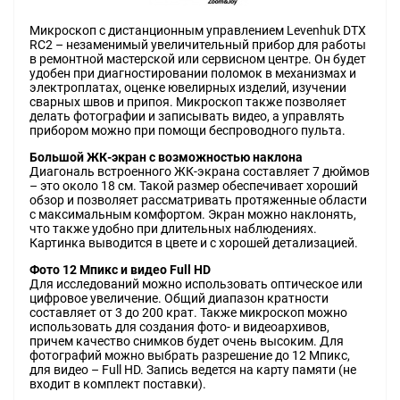
Микроскоп с дистанционным управлением Levenhuk DTX
RC2 – незаменимый увеличительный прибор для работы
в ремонтной мастерской или сервисном центре. Он будет
удобен при диагностировании поломок в механизмах и
электроплатах, оценке ювелирных изделий, изучении
сварных швов и припоя. Микроскоп также позволяет
делать фотографии и записывать видео, а управлять
прибором можно при помощи беспроводного пульта.
Большой ЖК-экран с возможностью наклона
Диагональ встроенного ЖК-экрана составляет 7 дюймов
– это около 18 см. Такой размер обеспечивает хороший
обзор и позволяет рассматривать протяженные области
с максимальным комфортом. Экран можно наклонять,
что также удобно при длительных наблюдениях.
Картинка выводится в цвете и с хорошей детализацией.
Фото 12 Мпикс и видео Full HD
Для исследований можно использовать оптическое или
цифровое увеличение. Общий диапазон кратности
составляет от 3 до 200 крат. Также микроскоп можно
использовать для создания фото- и видеоархивов,
причем качество снимков будет очень высоким. Для
фотографий можно выбрать разрешение до 12 Мпикс,
для видео – Full HD. Запись ведется на карту памяти (не
входит в комплект поставки).