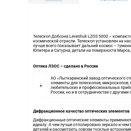
Телескоп Добсона Levenhuk LZOS 500D – компакт
космической отрасли. Телескоп установлен на на
лучше всего показывает дальний космос – туманн
Юпитера и Сатурна, детали на поверхности Марса,
Оптика ЛЗОС – сделано в России
АО «Лыткаринский завод оптического сте
элементы для телескопов, микроскопов, 
любительских и профессиональных прибо
России, но и в сотрудничестве с другими
Дифракционное качество оптических элементов
Дифракционные оптические элементы применяются
идеалу. А чем лучше отполировано зеркало и чем
деталей и рассмотреть совсем тусклые астрономи