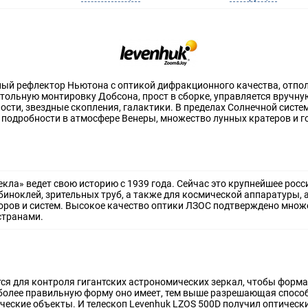
ный рефлектор Ньютона с оптикой дифракционного качества, отпо
стольную монтировку Добсона, прост в сборке, управляется вручн
ости, звездные скопления, галактики. В пределах Солнечной сист
 подробности в атмосфере Венеры, множество лунных кратеров и г
кла» ведет свою историю с 1939 года. Сейчас это крупнейшее рос
биноклей, зрительных труб, а также для космической аппаратуры,
ров и систем. Высокое качество оптики ЛЗОС подтверждено множ
 странами.
 для контроля гигантских астрономических зеркал, чтобы форма
 более правильную форму оно имеет, тем выше разрешающая спосо
ческие объекты. И телескоп Levenhuk LZOS 500D получил оптическ