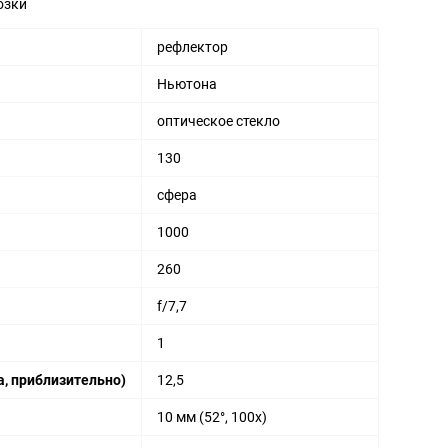
озки
рефлектор
Ньютона
оптическое стекло
130
сфера
1000
260
f/7,7
1
, приблизительно)
12,5
10 мм (52°, 100х)