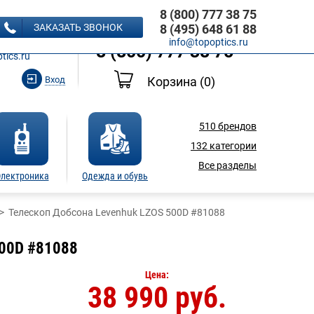
8 (800) 777 38 75
8 (495) 648 61 88
ЗАКАЗАТЬ ЗВОНОК
8 (495) 648 61 88
Ь ЗВОНОК
info@topoptics.ru
8 (800) 777 38 75
tics.ru
Вход
Корзина
(0)
510
брендов
132
категории
Все разделы
лектроника
Одежда и обувь
Телескоп Добсона Levenhuk LZOS 500D #81088
500D #81088
Цена:
38 990 руб.