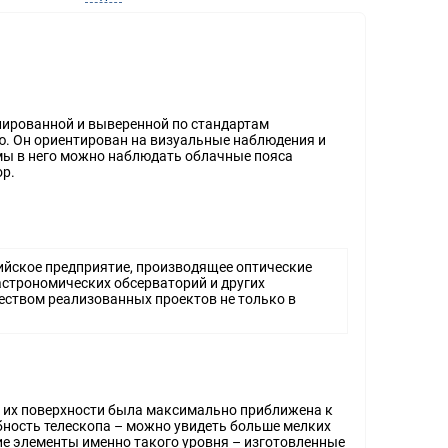
лированной и выверенной по стандартам
ую. Он ориентирован на визуальные наблюдения и
емы в него можно наблюдать облачные пояса
ор.
сийское предприятие, производящее оптические
 астрономических обсерваторий и других
еством реализованных проектов не только в
 их поверхности была максимально приближена к
бность телескопа – можно увидеть больше мелких
ие элементы именно такого уровня – изготовленные