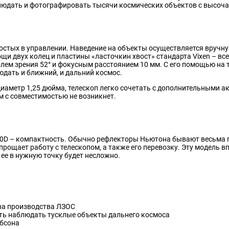
юдать и фотографировать тысячи космических объектов с высоча
стых в управлении. Наведение на объекты осуществляется вручную
щи двух колец и пластины «ласточкин хвост» стандарта Vixen – все 
лем зрения 52° и фокусным расстоянием 10 мм. С его помощью на 
юдать и ближний, и дальний космос.
иаметр 1,25 дюйма, телескоп легко сочетать с дополнительными ак
м с совместимостью не возникнет.
500D – компактность. Обычно рефлекторы Ньютона бывают весьма 
упрощает работу с телескопом, а также его перевозку. Эту модель
ее в нужную точку будет несложно.
ва производства ЛЗОС
ть наблюдать тусклые объекты дальнего космоса
обсона