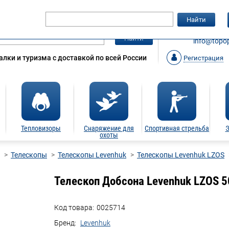
Гарантия
Статьи
Контакты
Найти
ЗАКАЗАТ
Найти
info@topop
лки и туризма с доставкой по всей России
Регистрация
Тепловизоры
Снаряжение для
Спортивная стрельба
Э
охоты
Телескопы
Телескопы Levenhuk
Телескопы Levenhuk LZOS
Телескоп Добсона Levenhuk LZOS 
Код товара:
0025714
Бренд:
Levenhuk