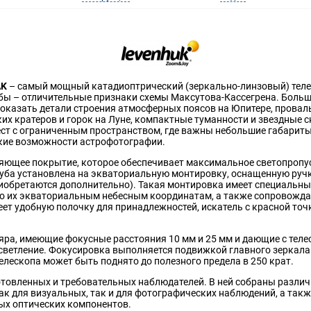
AK
– самый мощный катадиоптрический (зеркально-линзовый) телеск
бы – отличительные признаки схемы Максутова-Кассегрена. Больши
оказать детали строения атмосферных поясов на Юпитере, провал
их кратеров и горок на Луне, компактные туманности и звездные 
ест с ограниченным пространством, где важны небольшие габарит
кие возможности астрофотографии.
яющее покрытие, которое обеспечивает максимальное светопропу
уба установлена на экваториальную монтировку, оснащенную руч
риобретаются дополнительно). Такая монтировка имеет специальны
о их экваториальным небесным координатам, а также сопровожда
меет удобную полочку для принадлежностей, искатель с красной то
ра, имеющие фокусные расстояния 10 мм и 25 мм и дающие с телес
осветление. Фокусировка выполняется подвижкой главного зеркала
лескопа может быть поднято до полезного предела в 250 крат.
готовленных и требовательных наблюдателей. В ней собраны разли
ак для визуальных, так и для фотографических наблюдений, а такж
ых оптических компонентов.