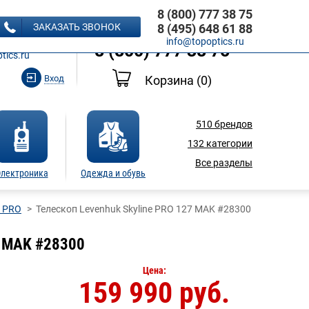
8 (800) 777 38 75
8 (495) 648 61 88
ЗАКАЗАТЬ ЗВОНОК
8 (495) 648 61 88
Ь ЗВОНОК
info@topoptics.ru
8 (800) 777 38 75
tics.ru
Вход
Корзина
(0)
510
брендов
132
категории
Все разделы
лектроника
Одежда и обувь
e PRO
Телескоп Levenhuk Skyline PRO 127 MAK #28300
7 MAK #28300
Цена:
159 990 руб.