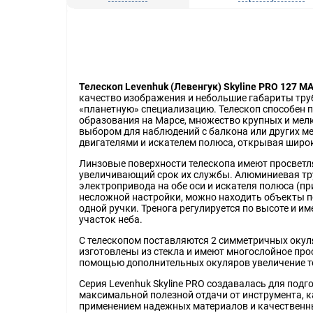
Телескоп Levenhuk (Левенгук) Skyline PRO 127 M
качество изображения и небольшие габариты тру
«планетную» специализацию. Телескоп способен п
образования на Марсе, множество крупных и мелк
выбором для наблюдений с балкона или других м
двигателями и искателем полюса, открывая широ
Линзовые поверхности телескопа имеют просветл
увеличивающий срок их службы. Алюминиевая тр
электропривода на обе оси и искателя полюса (п
несложной настройки, можно находить объекты п
одной ручки. Тренога регулируется по высоте и и
участок неба.
С телескопом поставляются 2 симметричных окуля
изготовлены из стекла и имеют многослойное пр
помощью дополнительных окуляров увеличение те
Серия Levenhuk Skyline PRO создавалась для под
максимальной полезной отдачи от инструмента, к
применением надежных материалов и качественн