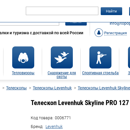
Гарантия
Статьи
Контакты
Найти
ЗАКАЗАТ
Найти
info@topop
лки и туризма с доставкой по всей России
Регистрация
Тепловизоры
Снаряжение для
Спортивная стрельба
Э
охоты
Телескопы
Телескопы Levenhuk
Телескопы Levenhuk Skylin
Телескоп Levenhuk Skyline PRO 12
Код товара:
0006771
Бренд:
Levenhuk