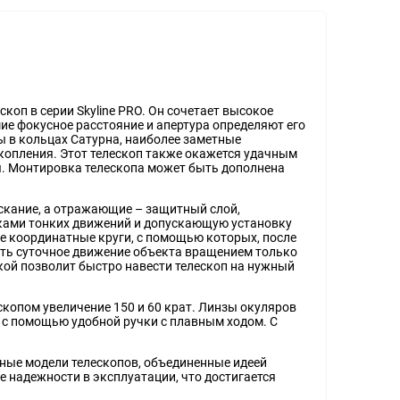
оп в серии Skyline PRO. Он сочетает высокое
е фокусное расстояние и апертура определяют его
ы в кольцах Сатурна, наиболее заметные
скопления. Этот телескоп также окажется удачным
ы. Монтировка телескопа может быть дополнена
скание, а отражающие – защитный слой,
ками тонких движений и допускающую установку
е координатные круги, с помощью которых, после
ть суточное движение объекта вращением только
чкой позволит быстро навести телескоп на нужный
копом увеличение 150 и 60 крат. Линзы окуляров
 с помощью удобной ручки с плавным ходом. С
чные модели телескопов, объединенные идеей
е надежности в эксплуатации, что достигается