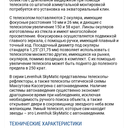
объектов с длительной выдержкой при помощи
телескопа со штатной азимутальной монтировкой
потребуется его установка на экваториальный клин.
С телескопом поставляются 2 окуляра, имеющие
фокусные расстояния 10 мм и 26 мм, и дающие с
телескопом увеличение 150 и 58 крат. Линзы окуляров
изготовлены из стекла и имеют многослойное
просветление. Фокусировка осуществляется подвижкой
главного зеркала, с помощью ручки, имеющей плавный и
точный ход. Посадочный диаметр под окуляры
стандарта 1,25" (31,75 мм) позволяет использовать с
телескопом множество других, имеющихся на рынке,
окуляров, помимо входящих в комплект. С их помощью
увеличение телескопа может быть поднято до полезного
предела в 250 крат.
В серии Levenhuk SkyMatic представлены телескопы-
рефлекторы, а также телескопы оптической схемы
Максутова-Кассегрена с автонаведением. Наличие
системы автонаведения существенно экономит
драгоценное время при наблюдениях, исключая
необходимость ручного поиска объекта, а также
открывает двери в сокровищницу звездного неба всем
желающим. Умный телескоп, которые сам находит
звезды – это Levenhuk SkyMatic с автонаведением.
ТЕХНИЧЕСКИЕ ХАРАКТЕРИСТИКИ