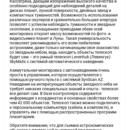
Кассегрена, дающий изображение высокого качества и
особенно подходящий для наблюдений деталей на
дисках планет, лунной поверхности, двойных звезд и
компактных туманностей. Возможность использования
различных окуляров и сравнительно большая апертура
позволят с успехом наблюдать туманности и звездные
скопления, а оснащенная приводами обеих осей
монтировка откроет массу возможностей по фото- и
видеосъемке планет и Луны. Такая универсальность
позволяет рекомендовать его всем любителям
астрономии, даже только начинающим свое знакомство
со звездным небом, ведь находить объекты телескоп
будет сам – это умный телескоп Levenhuk (Левенгук)
SkyMatic с системой автоматического наведения.
Азимутальная монтировка с автонаведением очень
проста в управлении, которое осуществляется с
помощью ручного пульта с системой SynScan AZ.
Наведение на интересующие объекты звездного неба не
требует никаких специальных знаний и опыта - телескоп
все делает сам. В базе контроллера содержится
информация о координатах и основных свойствах более
чем 42 000 объектов. Телескоп также можно подключить
к персональному компьютеру (кабель в комплекте), и
управлять им с помощью распространенных программ-
планетариев.
Обратите внимание, что для съемки астрономических