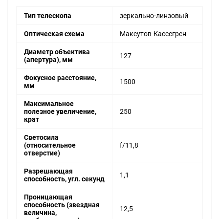
Тип телескопа
зеркально-линзовый
Оптическая схема
Максутов-Кассегрен
Диаметр объектива
127
(апертура), мм
Фокусное расстояние,
1500
мм
Максимальное
полезное увеличение,
250
крат
Светосила
(относительное
f/11,8
отверстие)
Разрешающая
1,1
способность, угл. секунд
Проницающая
способность (звездная
12,5
величина,