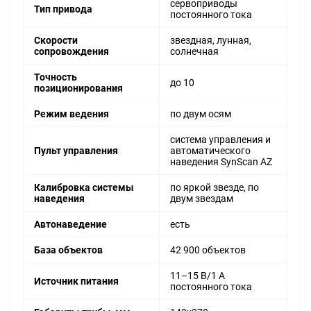
сервоприводы
Тип привода
постоянного тока
Скорости
звездная, лунная,
сопровождения
солнечная
Точность
до 10
позиционирования
Режим ведения
по двум осям
система управления и
Пульт управления
автоматического
наведения SynScan AZ
Калибровка системы
по яркой звезде, по
наведения
двум звездам
Автонаведение
есть
База объектов
42 900 объектов
11–15 В/1 А
Источник питания
постоянного тока