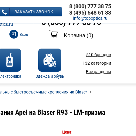
8 (800) 777 38 75
8 (495) 648 61 88
ЗАКАЗАТЬ ЗВОНОК
8 (495) 648 61 88
Ь ЗВОНОК
info@topoptics.ru
8 (800) 777 38 75
tics.ru
Вход
Корзина
(0)
510
брендов
132
категории
Все разделы
лектроника
Одежда и обувь
льные быстросъемные крепления на Blaser
ия Apel на Blaser R93 - LM-призма
Цена: