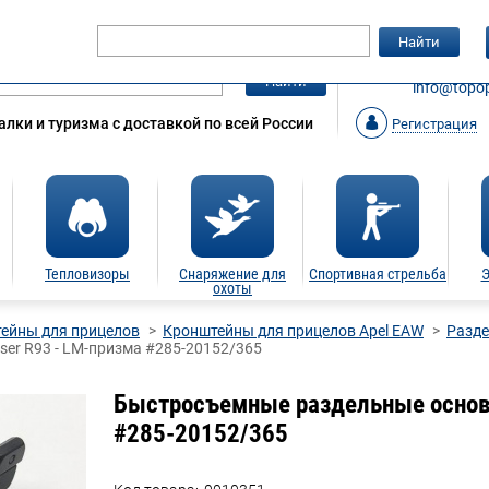
Гарантия
Статьи
Контакты
Найти
ЗАКАЗАТ
Найти
info@topop
лки и туризма с доставкой по всей России
Регистрация
Тепловизоры
Снаряжение для
Спортивная стрельба
Э
охоты
ейны для прицелов
Кронштейны для прицелов Apel EAW
Разде
ser R93 - LM-призма #285-20152/365
Быстросъемные раздельные основан
#285-20152/365