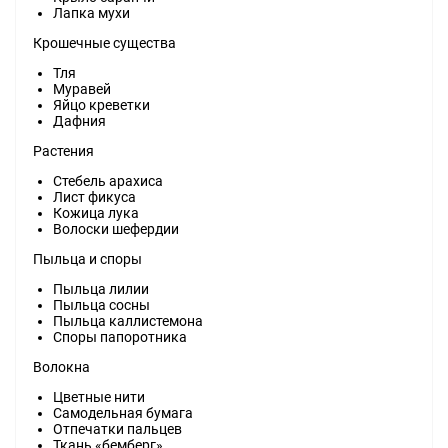
Лапка мухи
Крошечные существа
Тля
Муравей
Яйцо креветки
Дафния
Растения
Стебель арахиса
Лист фикуса
Кожица лука
Волоски шефердии
Пыльца и споры
Пыльца лилии
Пыльца сосны
Пыльца каллистемона
Споры папоротника
Волокна
Цветные нити
Самодельная бумага
Отпечатки пальцев
Ткань «бемберг»