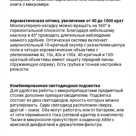
книга о микромире.
Ахроматическая оптика, увеличение от 40 до 1000 крат
Монокулярную насадку можно вращать на 360° в
горизонтальной плоскости. Благодаря небольшому
наклону в 45° проводить длительные наблюдения
намного удобнее. Оптическая система включает
широкопольный 10-кратный окуляр с указателем центра
поля и четыре ахроматических объектива с
увеличениями 4х, 10х, 40х и 100х. 40-кратный и 100-
кратный объективы имеют защиту передней линзы
(пружинящую оправу). Есть грубая и точная настройка
резкости.
Комбинированная светодиодная подсветка
Для удобства работы с микропрепаратами предметный
столик дополнен препаратоводителем. Подсветка
состоит из двух светодиодов, яркость которых можно
регулировать. Один светодиод расположен сверху,
другой – снизу. Оба могут работать или от батареек, или
от сети переменного тока (сетевой адаптер в комплекте).
Также в микроскопе присутствует конденсор Аббе с
ирисовой диафрагмой и держателем фильтра.