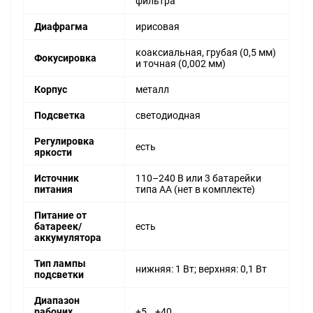
фильтра
Диафрагма
ирисовая
коаксиальная, грубая (0,5 мм)
Фокусировка
и точная (0,002 мм)
Корпус
металл
Подсветка
светодиодная
Регулировка
есть
яркости
Источник
110–240 В или 3 батарейки
питания
типа АА (нет в комплекте)
Питание от
батареек/
есть
аккумулятора
Тип лампы
нижняя: 1 Вт; верхняя: 0,1 Вт
подсветки
Диапазон
рабочих
+5… +40