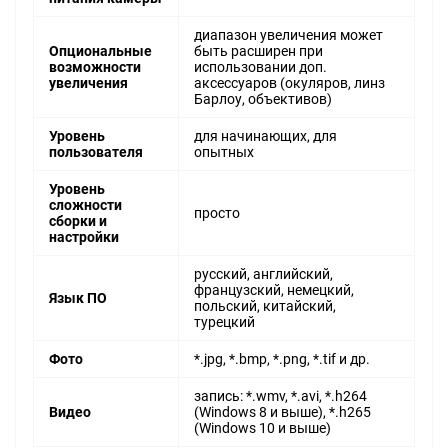
диапазон увеличения может
Опциональные
быть расширен при
возможности
использовании доп.
увеличения
аксессуаров (окуляров, линз
Барлоу, объективов)
Уровень
для начинающих, для
пользователя
опытных
Уровень
сложности
просто
сборки и
настройки
русский, английский,
французский, немецкий,
Язык ПО
польский, китайский,
турецкий
Фото
*.jpg, *.bmp, *.png, *.tif и др.
запись: *.wmv, *.avi, *.h264
Видео
(Windows 8 и выше), *.h265
(Windows 10 и выше)