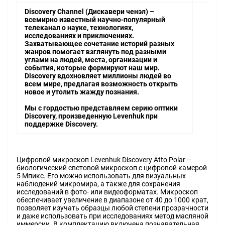
Discovery Channel (Дискавери ченэл) –
всемирно известный научно-популярный
телеканал о науке, технологиях,
исследованиях и приключениях.
Захватывающее сочетание историй разных
жанров помогает взглянуть под разными
углами на людей, места, организации и
события, которые формируют наш мир.
Discovery вдохновляет миллионы людей во
всем мире, предлагая возможность открыть
новое и утолить жажду познания.
Мы с гордостью представляем серию оптики
Discovery, произведенную Levenhuk при
поддержке Discovery.
Цифровой микроскоп Levenhuk Discovery Atto Polar –
биологический световой микроскоп с цифровой камерой
5 Мпикс. Его можно использовать для визуальных
наблюдений микромира, а также для сохранения
исследований в фото- или видеоформатах. Микроскоп
обеспечивает увеличение в диапазоне от 40 до 1000 крат,
позволяет изучать образцы любой степени прозрачности
и даже использовать при исследованиях метод масляной
иммерсии. В комплектацию включена познавательная