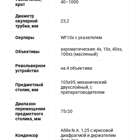
40–1000
крат
Диаметр
окулярной
23,2
трубки, мм
Окуляры
WF10x с указателем
ахроматические: 4x, 10x, 40xs,
Объективы
100xs (масляный)
Револьверное
на 4 объектива
устройство
105x95, механический
Предметный
двухслойный, с
столик, мм
препаратоводителем
Диапазон
перемещения
75/20
предметного
столика, мм
Аббе N.A. 1,25 с ирисовой
Конденсор
диафрагмой и держателем