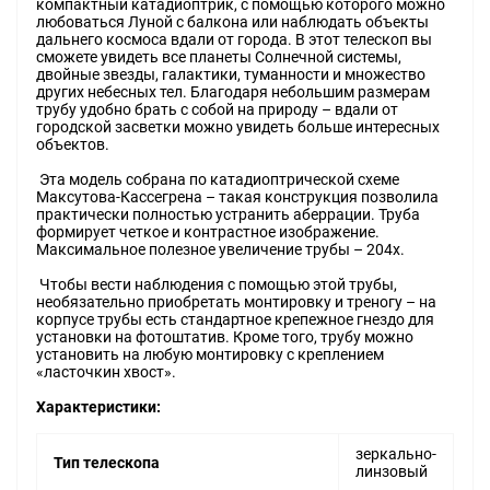
компактный катадиоптрик, с помощью которого можно
любоваться Луной с балкона или наблюдать объекты
дальнего космоса вдали от города. В этот телескоп вы
сможете увидеть все планеты Солнечной системы,
двойные звезды, галактики, туманности и множество
других небесных тел. Благодаря небольшим размерам
трубу удобно брать с собой на природу – вдали от
городской засветки можно увидеть больше интересных
объектов.
Эта модель собрана по катадиоптрической схеме
Максутова-Кассегрена – такая конструкция позволила
практически полностью устранить аберрации. Труба
формирует четкое и контрастное изображение.
Максимальное полезное увеличение трубы – 204x.
Чтобы вести наблюдения с помощью этой трубы,
необязательно приобретать монтировку и треногу – на
корпусе трубы есть стандартное крепежное гнездо для
установки на фотоштатив. Кроме того, трубу можно
установить на любую монтировку с креплением
«ласточкин хвост».
Характеристики:
зеркально-
Тип телескопа
линзовый