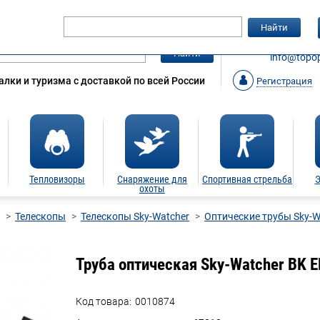
Гарантия
Статьи
Контакты
Найти
ЗАКАЗАТ
Найти
info@topop
лки и туризма с доставкой по всей России
Регистрация
Тепловизоры
Снаряжение для
Спортивная стрельба
Э
охоты
Телескопы
Телескопы Sky-Watcher
Оптические трубы Sky-W
Труба оптическая Sky-Watcher BK 
Код товара:
0010874