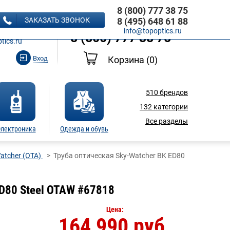
8 (800) 777 38 75
8 (495) 648 61 88
ЗАКАЗАТЬ ЗВОНОК
8 (495) 648 61 88
Ь ЗВОНОК
info@topoptics.ru
8 (800) 777 38 75
tics.ru
Вход
Корзина
(0)
510
брендов
132
категории
Все разделы
лектроника
Одежда и обувь
atcher (OTA)
Труба оптическая Sky-Watcher BK ED80
ED80 Steel OTAW #67818
Цена:
164 990 руб.