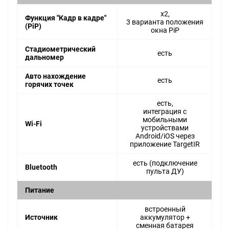
x2,
Функция "Кадр в кадре"
3 варианта положения
(PiP)
окна PiP
Стадиометрический
есть
дальномер
Авто нахождение
есть
горячих точек
есть,
интеграция с
мобильными
Wi-Fi
устройствами
Android/iOS через
приложение TargetIR
есть (подключение
Bluetooth
пульта ДУ)
Питание
встроенный
Источник
аккумулятор +
сменная батарея