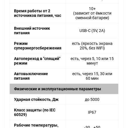
10+
Время работы от 2
(зависит от ёмкости
источников питания, час
сменной батареи)
Внешний источник
USB-C (5V, 2A)
питания
Режим
есть (яркость экрана
суперэнергосбережения
20%, без WiFi)
Автопереход в "спящий"
есть, через 5, 10 или 15
режим
минут
Автовыключение
есть, через 15, 30 или
питания
60 мин
Физические и эксплуатационные параметры
Ударная стойкость, Дж
до 5000
Класс защиты (по IEC
IP67
60529)
Рабочие температуры,
-30...+50