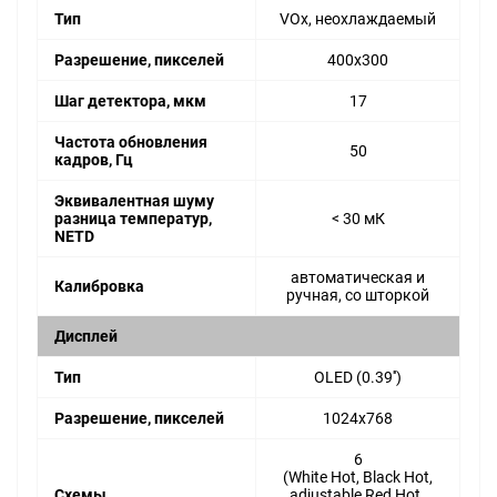
Тип
VOx, неохлаждаемый
Разрешение, пикселей
400x300
Шаг детектора, мкм
17
Частота обновления
50
кадров, Гц
Эквивалентная шуму
разница температур,
< 30 мК
NETD
автоматическая и
Калибровка
ручная, со шторкой
Дисплей
Тип
OLED (0.39'')
Разрешение, пикселей
1024x768
6
(White Hot, Black Hot,
Схемы
adjustable Red Hot ,