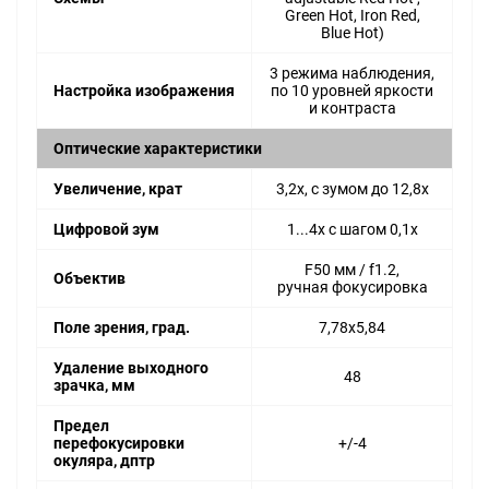
Green Hot, Iron Red,
Blue Hot)
3 режима наблюдения,
Настройка изображения
по 10 уровней яркости
и контраста
Оптические характеристики
Увеличение, крат
3,2x, с зумом до 12,8x
Цифровой зум
1...4x с шагом 0,1x
F50 мм / f1.2,
Объектив
ручная фокусировка
Поле зрения, град.
7,78x5,84
Удаление выходного
48
зрачка, мм
Предел
перефокусировки
+/-4
окуляра, дптр