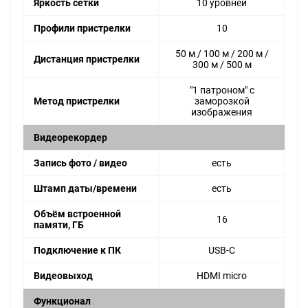
Яркость сетки
10 уровней
Профили пристрелки
10
50 м / 100 м / 200 м /
Дистанция пристрелки
300 м / 500 м
"1 патроном" с
Метод пристрелки
заморозкой
изображения
Видеорекордер
Запись фото / видео
есть
Штамп даты/времени
есть
Объём встроенной
16
памяти, ГБ
Подключение к ПК
USB-C
Видеовыход
HDMI micro
Функционал