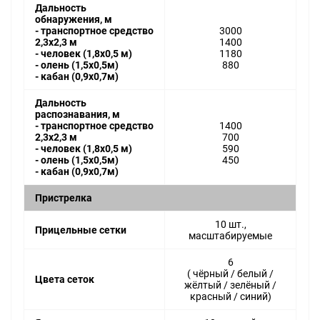
Дальность
обнаружения, м
- транспортное средство
3000
2,3x2,3 м
1400
- человек (1,8x0,5 м)
1180
- олень (1,5x0,5м)
880
- кабан (0,9x0,7м)
Дальность
распознавания, м
- транспортное средство
1400
2,3x2,3 м
700
- человек (1,8x0,5 м)
590
- олень (1,5x0,5м)
450
- кабан (0,9x0,7м)
Пристрелка
10 шт.,
Прицельные сетки
масштабируемые
6
( чёрный / белый /
Цвета сеток
жёлтый / зелёный /
красный / синий)