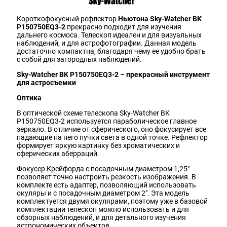
Короткофокусный рефлектор
Ньютона Sky-Watcher BK
P150750EQ3-2
прекрасно подходит для изучения
дальнего космоса. Телескоп идеален и для визуальных
наблюдений, и для астрофотографии. Данная модель
достаточно компактна, благодаря чему ее удобно брать
с собой для загородных наблюдений.
Sky-Watcher BK P150750EQ3-2 – прекрасный инструмент
для астросъемки
Оптика
В оптической схеме телескопа Sky-Watcher BK
P150750EQ3-2 используется параболическое главное
зеркало. В отличие от сферического, оно фокусирует все
падающие на него пучки света в одной точке. Рефлектор
формирует яркую картинку без хроматических и
сферических аберраций.
Фокусер Крейфорда с посадочным диаметром 1,25"
позволяет точно настроить резкость изображения. В
комплекте есть адаптер, позволяющий использовать
окуляры и с посадочным диаметром 2". Эта модель
комплектуется двумя окулярами, поэтому уже в базовой
комплектации телескоп можно использовать и для
обзорных наблюдений, и для детального изучения
астрономических объектов.