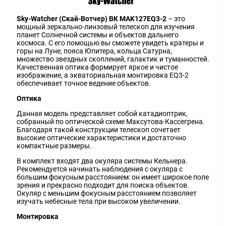
Sky-Watcher (Скай-Вотчер) BK MAK127EQ3-2
– это
мощный зеркально-линзовый телескоп для изучения
планет Солнечной системы и объектов дальнего
космоса. С его помощью вы сможете увидеть кратеры и
горы на Луне, пояса Юпитера, кольца Сатурна,
множество звездных скоплений, галактик и туманностей.
Качественная оптика формирует яркое и чистое
изображение, а экваториальная монтировка EQ3-2
обеспечивает точное ведение объектов.
Оптика
Данная модель представляет собой катадиоптрик,
собранный по оптической схеме Максутова-Кассегрена.
Благодаря такой конструкции телескоп сочетает
высокие оптические характеристики и достаточно
компактные размеры.
В комплект входят два окуляра системы Кельнера.
Рекомендуется начинать наблюдения с окуляра с
большим фокусным расстоянием: он имеет широкое поле
зрения и прекрасно подходит для поиска объектов.
Окуляр с меньшим фокусным расстоянием позволяет
изучать небесные тела при высоком увеличении.
Монтировка