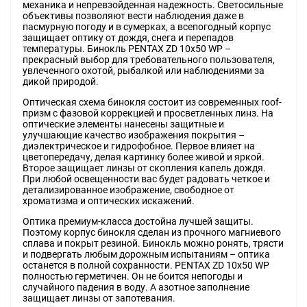
механика и непревзойденная надежность. Светосильные
объективы позволяют вести наблюдения даже в
пасмурную погоду и в сумерках, а всепогодный корпус
защищает оптику от дождя, снега и перепадов
температуры. Бинокль PENTAX ZD 10x50 WP –
прекрасный выбор для требовательного пользователя,
увлеченного охотой, рыбалкой или наблюдениями за
дикой природой.
Оптическая схема бинокля состоит из современных roof-
призм с фазовой коррекцией и просветленных линз. На
оптические элементы нанесены защитные и
улучшающие качество изображения покрытия –
диэлектрическое и гидрофобное. Первое влияет на
цветопередачу, делая картинку более живой и яркой.
Второе защищает линзы от скопления капель дождя.
При любой освещенности вас будет радовать четкое и
детализированное изображение, свободное от
хроматизма и оптических искажений.
Оптика премиум-класса достойна лучшей защиты.
Поэтому корпус бинокля сделан из прочного магниевого
сплава и покрыт резиной. Бинокль можно ронять, трясти
и подвергать любым дорожным испытаниям – оптика
останется в полной сохранности. PENTAX ZD 10x50 WP
полностью герметичен. Он не боится непогоды и
случайного падения в воду. А азотное заполнение
защищает линзы от запотевания.