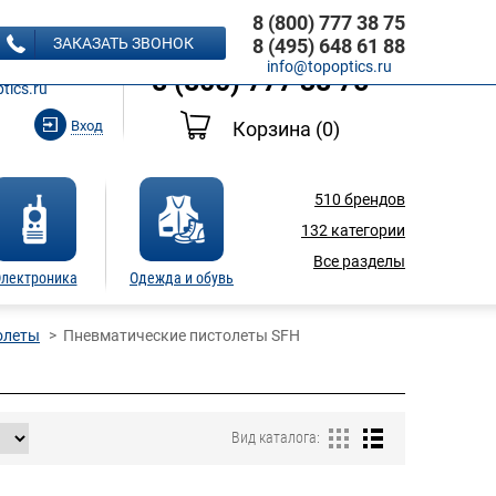
8 (800) 777 38 75
8 (495) 648 61 88
ЗАКАЗАТЬ ЗВОНОК
8 (495) 648 61 88
Ь ЗВОНОК
info@topoptics.ru
8 (800) 777 38 75
tics.ru
Вход
Корзина
(0)
510
брендов
132
категории
Все разделы
лектроника
Одежда и обувь
олеты
Пневматические пистолеты SFH
Вид каталога: