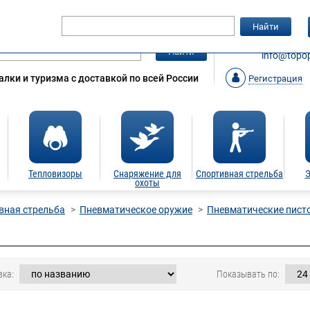
Гарантия
Статьи
Контакты
Найти
ЗАКАЗАТ
Найти
info@topop
лки и туризма с доставкой по всей России
Регистрация
Тепловизоры
Снаряжение для
Спортивная стрельба
Э
охоты
вная стрельба
Пневматическое оружие
Пневматические пист
вка:
Показывать по: