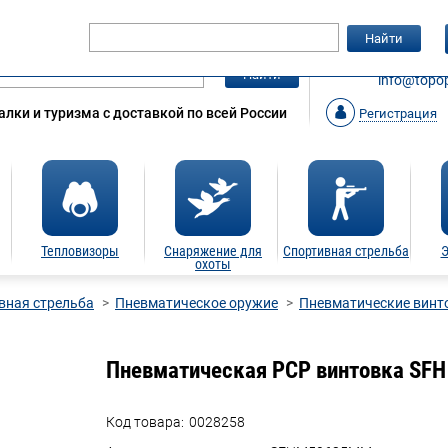
Гарантия
Статьи
Контакты
Найти
ЗАКАЗАТ
Найти
info@topop
лки и туризма с доставкой по всей России
Регистрация
Тепловизоры
Снаряжение для
Спортивная стрельба
Э
охоты
вная стрельба
Пневматическое оружие
Пневматические винт
Пневматическая PCP винтовка SF
Код товара:
0028258