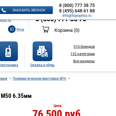
8 (800) 777 38 75
8 (495) 648 61 88
ЗАКАЗАТЬ ЗВОНОК
8 (495) 648 61 88
Ь ЗВОНОК
info@topoptics.ru
8 (800) 777 38 75
tics.ru
Вход
Корзина
(0)
510
брендов
132
категории
Все разделы
лектроника
Одежда и обувь
овки
Пневматические винтовки SFH
H M50 6.35мм
Цена:
76 500 руб.