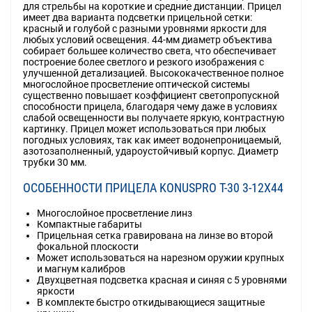
для стрельбы на короткие и средние дистанции. Прицел
имеет два варианта подсветки прицельной сетки:
красный и голубой с разными уровнями яркости для
любых условий освещения. 44-мм диаметр объектива
собирает большее количество света, что обеспечивает
построение более светлого и резкого изображения с
улучшенной детализацией. Высококачественное полное
многослойное просветление оптической системы
существенно повышает коэффициент светопропускной
способности прицела, благодаря чему даже в условиях
слабой освещенности вы получаете яркую, контрастную
картинку. Прицел может использоваться при любых
погодных условиях, так как имеет водонепроницаемый,
азотозаполненный, удароустойчивый корпус. Диаметр
трубки 30 мм.
ОСОБЕННОСТИ ПРИЦЕЛА KONUSPRO T-30 3-12X44
Многослойное просветление линз
Компактные габариты
Прицельная сетка гравирована на линзе во второй
фокальной плоскости
Может использоваться на нарезном оружии крупных
и магнум калибров
Двухцветная подсветка красная и синяя с 5 уровнями
яркости
В комплекте быстро откидывающиеся защитные