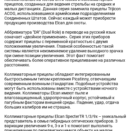
прицелов, созданных для ведения стрельбы на средних и
малых дистанциях. Данная серия заменила прицелы Trijicon
ACOG, использовавшиеся армейскими подразделениями
Соединенных Штатов. Сейчас каждый может приобрести
продукцию производства Elcan для охоты.
Аббревиатура "DR" (Dual Role) в переводе на русский язык
означает «двойное применение». Серия этих приборов
содержит прицелы с переменной кратностью с двумя
положениями увеличения. Главной особенностью такой
системы является неизменяемое удаление выходного зрачка
при смене позиции увеличения. Этот факт помогает
обеспечивать более оперативное прицеливание на различных
расстояниях.
Коллиматорные прицелы обладают интегрированным
быстросъемным типом крепления Picatinny, отвечающим
современным военным стандартам. Подобные устройства
могут быть использованы вместе с устройствами ночного
видения. Коллиматоры Elcan имеют пыле и
влагозащищенный, ударопрочный корпус, устойчивый к
пагубным факторам внешней среды. Падение, удар, отдача
больших калибров им не страшна.
Коллиматорные прицелы Elcan SpecterTR 1/3/9x – уникальный
представитель в семье гибридных оптических приборов. 3
вариации увеличения 9-х, 3-х и 1-х помогают выполнять
прицеливание по передвигающемуся объекту на малом