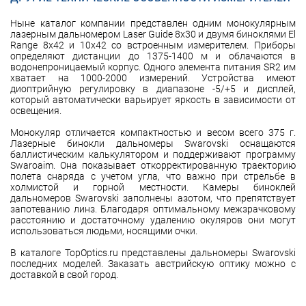
Ныне каталог компании представлен одним монокулярным
лазерным дальномером Laser Guide 8x30 и двумя биноклями El
Range 8x42 и 10x42 со встроенным измерителем. Приборы
определяют дистанции до 1375-1400 м и облачаются в
водонепроницаемый корпус. Одного элемента питания SR2 им
хватает на 1000-2000 измерений. Устройства имеют
диоптрийную регулировку в диапазоне -5/+5 и дисплей,
который автоматически варьирует яркость в зависимости от
освещения.
Монокуляр отличается компактностью и весом всего 375 г.
Лазерные бинокли дальномеры Swarovski оснащаются
баллистическим калькулятором и поддерживают программу
Swaroaim. Она показывает откорректированную траекторию
полета снаряда с учетом угла, что важно при стрельбе в
холмистой и горной местности. Камеры биноклей
дальномеров Swarovski заполнены азотом, что препятствует
запотеванию линз. Благодаря оптимальному межзрачковому
расстоянию и достаточному удалению окуляров они могут
использоваться людьми, носящими очки.
В каталоге TopOptics.ru представлены дальномеры Swarovski
последних моделей. Заказать австрийскую оптику можно с
доставкой в свой город.